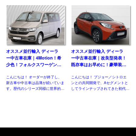
的な仕様があるのをご存じですか？
がいくつもあります。 自動車 日産
新世代ダウンサイジングユニットに
のLCV、NV300（NISSAN NV300
統一、クラス最強となるパワ […]
[…]
オススメ並行輸入 ディーラ
オススメ並行輸入 ディーラ
ー中古車在庫｜4Motion！希
ー中古車在庫｜改良型発表！
少色！フォルクスワーゲン
既存車はお早めに！豪華装備
T6.1 マルチバン Generation
のコンパクト！トヨタ アイ
こんにちは！ オーダーが終了し、
こんにちは！ プジョー／シトロエ
Six SWB 2.0TDI 204PS 7人
ゴX パルス 1.0VVT-i CVT 左
新古車や中古車は品薄が続いていま
ンとの共同開発で、Aセグメントと
乗り 7DSG 左ハンドル
ハンドル
す。歴代のシリーズ同様に世界的に
してラインナップされてきた初代と
人気のある車なので、納得の状態で
二代目。三代目はトヨタ独自のモデ
す。今回ご紹介させていただくの
ルとして、セグメントを守りつつも
は、フェイスリフト後のT6.1 乗用
新たにクロスオーバー化され生まれ
グレード、マルチ&nbsp […]
変わりました。並行輸入車でも […]