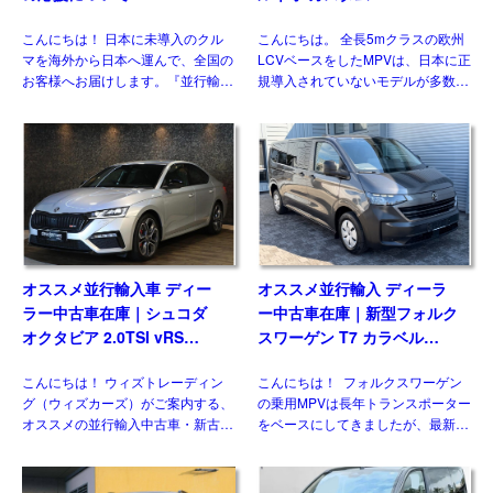
2.0 6AT L2ロング ８人乗り
こんにちは！ 日本に未導入のクル
こんにちは。 全長5mクラスの欧州
左ハンドル
マを海外から日本へ運んで、全国の
LCVベースをしたMPVは、日本に正
お客様へお届けします。『並行輸入
規導入されていないモデルが多数を
あれこれ』では、輸送や国内での検
占めますが、ウィズカーズ（ウィズ
査、保険、保証などのお話はしてき
トレーディング）でもお客様の問い
ました(過去ブログ参照)。今回は並
合わせおよび並行輸入実績の多いジ
行輸入車 ブログ｜令和8年 […]
ャンルのひとつです。& […]
オススメ並行輸入車 ディー
オススメ並行輸入 ディーラ
ラー中古車在庫｜シュコダ
ー中古車在庫｜新型フォルク
オクタビア 2.0TSI vRS
スワーゲン T7 カラベル
7DSG 右ハンドル
2.0TDI 150PS 9人乗り LWB
こんにちは！ ウィズトレーディン
こんにちは！ フォルクスワーゲン
8AT 左ハンドル
グ（ウィズカーズ）がご案内する、
の乗用MPVは長年トランスポーター
オススメの並行輸入中古車・新古
をベースにしてきましたが、最新の
車。今回ご紹介するのは、日本未導
第7世代では大きな動きがありまし
入のシュコダ オクタビア
た。マルチバンやカリフォルニアが
vRS(Skoda Octavia vRS）です。
乗用車系プラットフォームを採用し