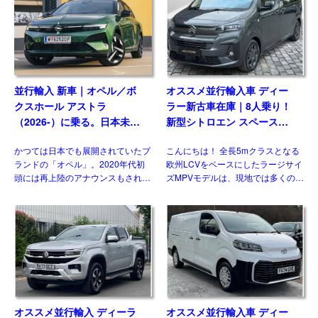
グレード追加で […]
たモデルとして […]
並行輸入 新車｜オペル／ボ
オススメ並行輸入車 ディー
クスホール アストラ
ラー新古車在庫｜8人乗り！
（2026-）に乗る。日本未導
新型シトロエン スペースツ
入ハッチバック／ワゴンの概
アラー Plus 2.2 BlueHDi
かつては日本でも展開されていたブ
こんにちは！ 全長5mクラスとなる
要・スペック・価格の情報。
180 M 8AT 左ハンドル
ランドの「オペル」。2020年代初
欧州LCVをベースにしたラージサイ
頭には再上陸のアナウンスもされま
ズMPVモデルは、現地では多くのメ
したが、現時点で展開はされており
ーカーがラインナップする一方、現
ません。一方欧州では積極的なモデ
状日本市場には正規導入されている
ル展開を行っており、ベストセラー
モデルはありません。そのなかでも
の基幹モデルがフェイスリフ […]
多くの兄弟車をもつモデ […]
オススメ並行輸入 ディーラ
オススメ並行輸入車 ディー