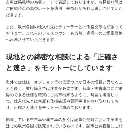
古車は掲載時の為替レートで表記しておりますが、お見積り等は
ご依頼時点の為替レートを適用、差益分があれば還元させていた
だきます。
また、欧州各国の仕入れ先はディーラーとの価格交渉も頑張って
おります。これらのディスカウントも当然、皆様へのご提案価格
へ反映させていただきます。
現地との綿密な相談による「正確さ
と速さ」をモットーにしています
海外では仕様・オプション等の位置づけが日本の慣習と異なるこ
とも多く、並行輸入では注意が必要です。新車・中古車共にご納
得のできる仕様を確実にご納車出来るように、時差を考慮しつ
つ、仕入れ先とは何度も仕様確認や質問事項をやり取りしてお
り、正確さと速さをモットーに務めております。
掲載している中古車や新古車の多くは記事公開時において英国を
はじめ欧州各国で販売されているものです。記事公開直後にご相