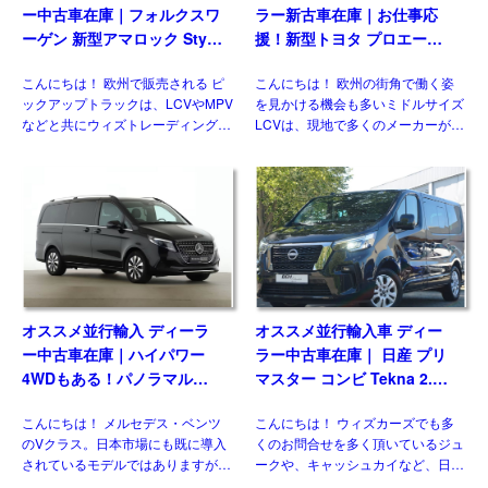
ー中古車在庫｜フォルクスワ
ラー新古車在庫｜お仕事応
ーゲン 新型アマロック Style
援！新型トヨタ プロエース
2.0TDI 205PS 10AT 右ハン
パネルバン 2.0D Icon Long
こんにちは！ 欧州で販売される ピ
こんにちは！ 欧州の街角で働く姿
ドル
3人乗り6MT 右ハンドル
ックアップトラックは、LCVやMPV
を見かける機会も多いミドルサイズ
などと共にウィズトレーディング
LCVは、現地で多くのメーカーがラ
（ウィズカーズ）ではお客様からの
インナップしている一方、現時点で
お問い合わせがとても多いジャンル
日本市場にひとつも正規導入されて
のひとつです。日本ではトヨタ ハ
おりません。そのなかでも欧州で高
イラックスに続 […]
い評価を得ている国産メーカ […]
オススメ並行輸入 ディーラ
オススメ並行輸入車 ディー
ー中古車在庫｜ハイパワー
ラー中古車在庫｜ 日産 プリ
4WDもある！パノラマルー
マスター コンビ Tekna 2.0
フ！メルセデスベンツ Vクラ
dCi170 L1 EDC 8人乗り 左
こんにちは！ メルセデス・ベンツ
こんにちは！ ウィズカーズでも多
ス V300d アバンギャルド ロ
ハンドル
のVクラス。日本市場にも既に導入
くのお問合せを多く頂いているジュ
ング 4Matic 9G-Tronic 左ハ
されているモデルではありますが、
ークや、キャッシュカイなど、日本
ンドル
欧州には日本には導入されない魅力
には導入されない欧州日産のモデル