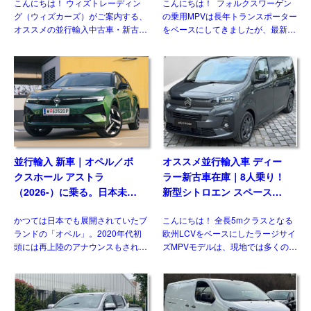
こんにちは！ ウィズトレーディン
こんにちは！ フォルクスワーゲン
8AT 左ハンドル
グ（ウィズカーズ）がご案内する、
の乗用MPVは長年トランスポーター
オススメの並行輸入中古車・新古
をベースにしてきましたが、最新の
車。今回ご紹介するのは、日本未導
第7世代では大きな動きがありまし
入のシュコダ オクタビア
た。マルチバンやカリフォルニアが
vRS(Skoda Octavia vRS）です。
乗用車系プラットフォームを採用し
グレード追加で […]
たモデルとして […]
並行輸入 新車｜オペル／ボ
オススメ並行輸入車 ディー
クスホール アストラ
ラー新古車在庫｜8人乗り！
（2026-）に乗る。日本未導
新型シトロエン スペースツ
入ハッチバック／ワゴンの概
アラー Plus 2.2 BlueHDi
かつては日本でも展開されていたブ
こんにちは！ 全長5mクラスとなる
要・スペック・価格の情報。
180 M 8AT 左ハンドル
ランドの「オペル」。2020年代初
欧州LCVをベースにしたラージサイ
頭には再上陸のアナウンスもされま
ズMPVモデルは、現地では多くのメ
したが、現時点で展開はされており
ーカーがラインナップする一方、現
ません。一方欧州では積極的なモデ
状日本市場には正規導入されている
ル展開を行っており、ベストセラー
モデルはありません。そのなかでも
の基幹モデルがフェイスリフ […]
多くの兄弟車をもつモデ […]