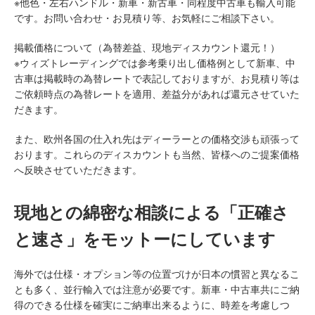
※他色・左右ハンドル・新車・新古車・同程度中古車も輸入可能
です。お問い合わせ・お見積り等、お気軽にご相談下さい。
掲載価格について（為替差益、現地ディスカウント還元！）
※ウィズトレーディングでは参考乗り出し価格例として新車、中
古車は掲載時の為替レートで表記しておりますが、お見積り等は
ご依頼時点の為替レートを適用、差益分があれば還元させていた
だきます。
また、欧州各国の仕入れ先はディーラーとの価格交渉も頑張って
おります。これらのディスカウントも当然、皆様へのご提案価格
へ反映させていただきます。
現地との綿密な相談による「正確さ
と速さ」をモットーにしています
海外では仕様・オプション等の位置づけが日本の慣習と異なるこ
とも多く、並行輸入では注意が必要です。新車・中古車共にご納
得のできる仕様を確実にご納車出来るように、時差を考慮しつ