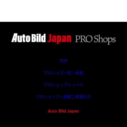
は、フェイスリフト後のT6.1 乗用
新たにクロスオーバー化され生まれ
グレード、マルチ&nbsp […]
変わりました。並行輸入車でも […]
TOP
プロショプ一覧・検索
プロショップニュース
プロショップへ掲載ご希望の方
Auto Bild Japan