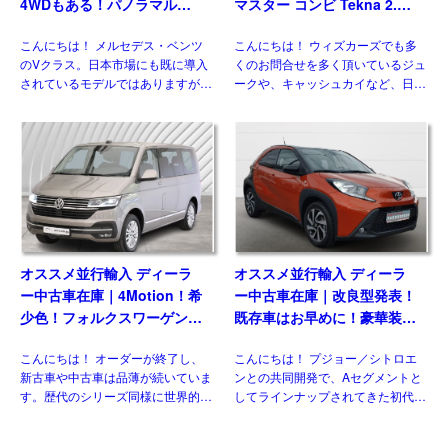
4WDもある！パノラマルー
マスター コンビ Tekna 2.0
フ！メルセデスベンツ Vクラ
dCi170 L1 EDC 8人乗り 左
こんにちは！ メルセデス・ベンツ
こんにちは！ ウィズカーズでも多
ス V300d アバンギャルド ロ
ハンドル
のVクラス。日本市場にも既に導入
くのお問合せを多く頂いているジュ
ング 4Matic 9G-Tronic 左ハ
されているモデルではありますが、
ークや、キャッシュカイなど、日本
ンドル
欧州には日本には導入されない魅力
には導入されない欧州日産のモデル
的な仕様があるのをご存じですか？
がいくつもあります。 自動車 日産
新世代ダウンサイジングユニットに
のLCV、NV300（NISSAN NV300
統一、クラス最強となるパワ […]
[…]
オススメ並行輸入 ディーラ
オススメ並行輸入 ディーラ
ー中古車在庫｜4Motion！希
ー中古車在庫｜改良型発表！
少色！フォルクスワーゲン
既存車はお早めに！豪華装備
T6.1 マルチバン Generation
のコンパクト！トヨタ アイ
こんにちは！ オーダーが終了し、
こんにちは！ プジョー／シトロエ
Six SWB 2.0TDI 204PS 7人
ゴX パルス 1.0VVT-i CVT 左
新古車や中古車は品薄が続いていま
ンとの共同開発で、Aセグメントと
乗り 7DSG 左ハンドル
ハンドル
す。歴代のシリーズ同様に世界的に
してラインナップされてきた初代と
人気のある車なので、納得の状態で
二代目。三代目はトヨタ独自のモデ
す。今回ご紹介させていただくの
ルとして、セグメントを守りつつも