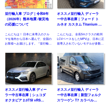
並行輸入車 ブログ｜令和8年
オススメ並行輸入 ディーラ
（2026年）熊本地震 /被災地
ー中古車在庫｜フォード ト
の応援について
ルネオ カスタム Titanium X
2.0 6AT L2ロング ８人乗り
こんにちは！ 日本に未導入のクル
こんにちは。 全長5mクラスの欧州
左ハンドル
マを海外から日本へ運んで、全国の
LCVベースをしたMPVは、日本に正
お客様へお届けします。『並行輸入
規導入されていないモデルが多数を
あれこれ』では、輸送や国内での検
占めますが、ウィズカーズ（ウィズ
査、保険、保証などのお話はしてき
トレーディング）でもお客様の問い
ました(過去ブログ参照)。今回は並
合わせおよび並行輸入実績の多いジ
行輸入車 ブログ｜令和8年 […]
ャンルのひとつです。& […]
オススメ並行輸入車 ディー
オススメ並行輸入 ディーラ
ラー中古車在庫｜シュコダ
ー中古車在庫｜新型フォルク
オクタビア 2.0TSI vRS
スワーゲン T7 カラベル
7DSG 右ハンドル
2.0TDI 150PS 9人乗り LWB