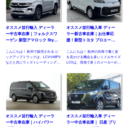
オススメ並行輸入 ディーラ
オススメ並行輸入車 ディー
ー中古車在庫｜フォルクスワ
ラー新古車在庫｜お仕事応
ーゲン 新型アマロック Style
援！新型トヨタ プロエース
2.0TDI 205PS 10AT 右ハン
パネルバン 2.0D Icon Long
こんにちは！ 欧州で販売される ピ
こんにちは！ 欧州の街角で働く姿
ドル
3人乗り6MT 右ハンドル
ックアップトラックは、LCVやMPV
を見かける機会も多いミドルサイズ
などと共にウィズトレーディング
LCVは、現地で多くのメーカーがラ
（ウィズカーズ）ではお客様からの
インナップしている一方、現時点で
お問い合わせがとても多いジャンル
日本市場にひとつも正規導入されて
のひとつです。日本ではトヨタ ハ
おりません。そのなかでも欧州で高
イラックスに続 […]
い評価を得ている国産メーカ […]
オススメ並行輸入 ディーラ
オススメ並行輸入車 ディー
ー中古車在庫｜ハイパワー
ラー中古車在庫｜ 日産 プリ