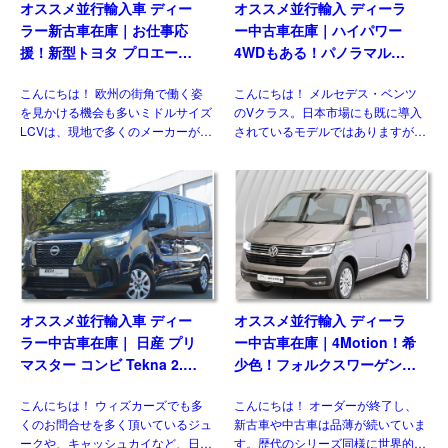
オススメ並行輸入車 ディー
オススメ並行輸入 ディーラ
ラー新古車在庫｜お仕事応
ー中古車在庫｜ハイパワー
援！新型トヨタ プロエース
4WDもある！パノラマルー
パネルバン 2.0D Icon Long
フ！メルセデスベンツ Vクラ
こんにちは！ 欧州の街角で働く姿
こんにちは！ メルセデス・ベンツ
3人乗り6MT 右ハンドル
ス V300d アバンギャルド ロ
を見かける機会も多いミドルサイズ
のVクラス。日本市場にも既に導入
ング 4Matic 9G-Tronic 左ハ
LCVは、現地で多くのメーカーがラ
されているモデルではありますが、
ンドル
インナップしている一方、現時点で
欧州には日本には導入されない魅力
日本市場にひとつも正規導入されて
的な仕様があるのをご存じですか？
おりません。そのなかでも欧州で高
新世代ダウンサイジングユニットに
い評価を得ている国産メーカ […]
統一、クラス最強となるパワ […]
オススメ並行輸入車 ディー
オススメ並行輸入 ディーラ
ラー中古車在庫｜ 日産 プリ
ー中古車在庫｜4Motion！希
マスター コンビ Tekna 2.0
少色！フォルクスワーゲン
dCi170 L1 EDC 8人乗り 左
T6.1 マルチバン Generation
こんにちは！ ウィズカーズでも多
こんにちは！ オーダーが終了し、
ハンドル
Six SWB 2.0TDI 204PS 7人
くのお問合せを多く頂いているジュ
新古車や中古車は品薄が続いていま
乗り 7DSG 左ハンドル
ークや、キャッシュカイなど、日本
す。歴代のシリーズ同様に世界的に