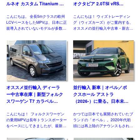
ルネオ カスタム Titanium X
オクタビア 2.0TSI vRS
2.0 6AT L2ロング ８人乗り
7DSG 右ハンドル
こんにちは。 全長5mクラスの欧州
こんにちは！ ウィズトレーディン
左ハンドル
LCVベースをしたMPVは、日本に正
グ（ウィズカーズ）がご案内する、
規導入されていないモデルが多数を
オススメの並行輸入中古車・新古
占めますが、ウィズカーズ（ウィズ
車。今回ご紹介するのは、日本未導
トレーディング）でもお客様の問い
入のシュコダ オクタビア
合わせおよび並行輸入実績の多いジ
vRS(Skoda Octavia vRS）です。
ャンルのひとつです。& […]
グレード追加で […]
オススメ並行輸入 ディーラ
並行輸入 新車｜オペル／ボ
ー中古車在庫｜新型フォルク
クスホール アストラ
スワーゲン T7 カラベル
（2026-）に乗る。日本未導
2.0TDI 150PS 9人乗り LWB
入ハッチバック／ワゴンの概
こんにちは！ フォルクスワーゲン
かつては日本でも展開されていたブ
8AT 左ハンドル
要・スペック・価格の情報。
の乗用MPVは長年トランスポーター
ランドの「オペル」。2020年代初
をベースにしてきましたが、最新の
頭には再上陸のアナウンスもされま
第7世代では大きな動きがありまし
したが、現時点で展開はされており
た。マルチバンやカリフォルニアが
ません。一方欧州では積極的なモデ