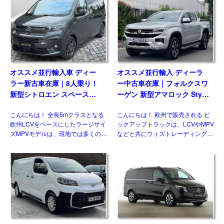
乗用車系プラットフォームを採用し
ル展開を行っており、ベストセラー
たモデルとして […]
の基幹モデルがフェイスリフ […]
オススメ並行輸入車 ディー
オススメ並行輸入 ディーラ
ラー新古車在庫｜8人乗り！
ー中古車在庫｜フォルクスワ
新型シトロエン スペースツ
ーゲン 新型アマロック Style
アラー Plus 2.2 BlueHDi
2.0TDI 205PS 10AT 右ハン
こんにちは！ 全長5mクラスとなる
こんにちは！ 欧州で販売される ピ
180 M 8AT 左ハンドル
ドル
欧州LCVをベースにしたラージサイ
ックアップトラックは、LCVやMPV
ズMPVモデルは、現地では多くのメ
などと共にウィズトレーディング
ーカーがラインナップする一方、現
（ウィズカーズ）ではお客様からの
状日本市場には正規導入されている
お問い合わせがとても多いジャンル
モデルはありません。そのなかでも
のひとつです。日本ではトヨタ ハ
多くの兄弟車をもつモデ […]
イラックスに続 […]