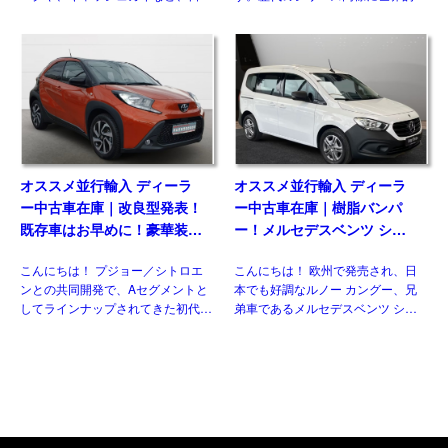
には導入されない欧州日産のモデル
人気のある車なので、納得の状態で
がいくつもあります。 自動車 日産
す。今回ご紹介させていただくの
のLCV、NV300（NISSAN NV300
は、フェイスリフト後のT6.1 乗用
[…]
グレード、マルチ&nbsp […]
オススメ並行輸入 ディーラ
オススメ並行輸入 ディーラ
ー中古車在庫｜改良型発表！
ー中古車在庫｜樹脂バンパ
既存車はお早めに！豪華装備
ー！メルセデスベンツ シタ
のコンパクト！トヨタ アイ
ン 110 PRO 7AT 左ハンドル
こんにちは！ プジョー／シトロエ
こんにちは！ 欧州で発売され、日
ゴX パルス 1.0VVT-i CVT 左
ンとの共同開発で、Aセグメントと
本でも好調なルノー カングー、兄
ハンドル
してラインナップされてきた初代と
弟車であるメルセデスベンツ シタ
二代目。三代目はトヨタ独自のモデ
ンや、小型ミニバンのTクラスも欧
ルとして、セグメントを守りつつも
州で発売され順調な販売数を伸ばし
新たにクロスオーバー化され生まれ
ておりました。 自動車 しかし、メ
変わりました。並行輸入車でも […]
ルセデスベンツ […]