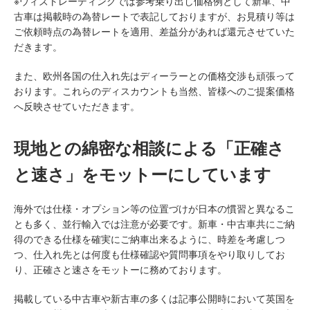
※ウィズトレーディングでは参考乗り出し価格例として新車、中
古車は掲載時の為替レートで表記しておりますが、お見積り等は
ご依頼時点の為替レートを適用、差益分があれば還元させていた
だきます。
また、欧州各国の仕入れ先はディーラーとの価格交渉も頑張って
おります。これらのディスカウントも当然、皆様へのご提案価格
へ反映させていただきます。
現地との綿密な相談による「正確さ
と速さ」をモットーにしています
海外では仕様・オプション等の位置づけが日本の慣習と異なるこ
とも多く、並行輸入では注意が必要です。新車・中古車共にご納
得のできる仕様を確実にご納車出来るように、時差を考慮しつ
つ、仕入れ先とは何度も仕様確認や質問事項をやり取りしてお
り、正確さと速さをモットーに務めております。
掲載している中古車や新古車の多くは記事公開時において英国を