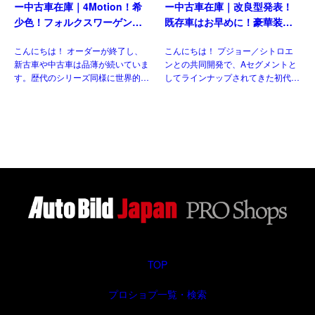
ー中古車在庫｜4Motion！希
ー中古車在庫｜改良型発表！
少色！フォルクスワーゲン
既存車はお早めに！豪華装備
T6.1 マルチバン Generation
のコンパクト！トヨタ アイ
こんにちは！ オーダーが終了し、
こんにちは！ プジョー／シトロエ
Six SWB 2.0TDI 204PS 7人
ゴX パルス 1.0VVT-i CVT 左
新古車や中古車は品薄が続いていま
ンとの共同開発で、Aセグメントと
乗り 7DSG 左ハンドル
ハンドル
す。歴代のシリーズ同様に世界的に
してラインナップされてきた初代と
人気のある車なので、納得の状態で
二代目。三代目はトヨタ独自のモデ
す。今回ご紹介させていただくの
ルとして、セグメントを守りつつも
は、フェイスリフト後のT6.1 乗用
新たにクロスオーバー化され生まれ
グレード、マルチ&nbsp […]
変わりました。並行輸入車でも […]
TOP
プロショプ一覧・検索