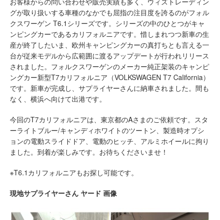
お客様からの問い合わせや販売実績も多く、ウィズトレーディン
グが取り扱いする車種のなかでも屈指の注目度を誇るのがフォル
クスワーゲン T6.1シリーズです。シリーズの中のひとつがキャ
ンピングカーであるカリフォルニアです。惜しまれつつ新車の生
産が終了したいま、欧州キャンピングカーの真打ちとも言える一
台が従来モデルから広範囲に渡るアップデートが行われリリース
されました。フォルクスワーゲンのメーカー純正架装のキャンピ
ングカー新型T7カリフォルニア（VOLKSWAGEN T7 California）
です。新車が完成し、サプライヤーさんに納車されました。間も
なく、横浜へ向けて出港です。
今回のT7カリフォルニアは、東京都のAさまのご依頼です。スタ
ーライトブルー/キャンディホワイトのツートン、製造時オプシ
ョンの電動スライドドア、電動のヒッチ、アルミホイールに拘り
ました。到着が楽しみです。お待ちくださいませ！
※T6.1カリフォルニアもお探し可能です。
現地サプライヤーさん ヤード 画像