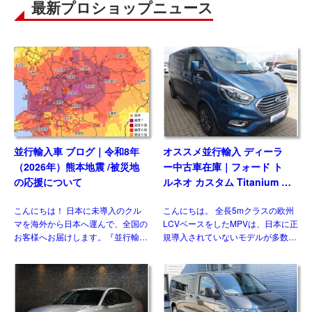
最新プロショップニュース
並行輸入車 ブログ｜令和8年
オススメ並行輸入 ディーラ
（2026年）熊本地震 /被災地
ー中古車在庫｜フォード ト
の応援について
ルネオ カスタム Titanium X
2.0 6AT L2ロング ８人乗り
こんにちは！ 日本に未導入のクル
こんにちは。 全長5mクラスの欧州
左ハンドル
マを海外から日本へ運んで、全国の
LCVベースをしたMPVは、日本に正
お客様へお届けします。『並行輸入
規導入されていないモデルが多数を
あれこれ』では、輸送や国内での検
占めますが、ウィズカーズ（ウィズ
査、保険、保証などのお話はしてき
トレーディング）でもお客様の問い
ました(過去ブログ参照)。今回は並
合わせおよび並行輸入実績の多いジ
行輸入車 ブログ｜令和8年 […]
ャンルのひとつです。& […]