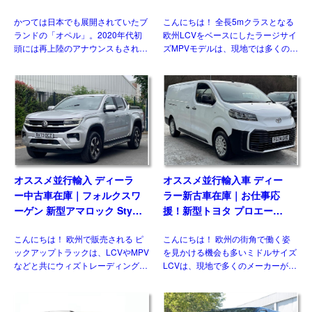
入ハッチバック／ワゴンの概
アラー Plus 2.2 BlueHDi
かつては日本でも展開されていたブ
こんにちは！ 全長5mクラスとなる
要・スペック・価格の情報。
180 M 8AT 左ハンドル
ランドの「オペル」。2020年代初
欧州LCVをベースにしたラージサイ
頭には再上陸のアナウンスもされま
ズMPVモデルは、現地では多くのメ
したが、現時点で展開はされており
ーカーがラインナップする一方、現
ません。一方欧州では積極的なモデ
状日本市場には正規導入されている
ル展開を行っており、ベストセラー
モデルはありません。そのなかでも
の基幹モデルがフェイスリフ […]
多くの兄弟車をもつモデ […]
オススメ並行輸入 ディーラ
オススメ並行輸入車 ディー
ー中古車在庫｜フォルクスワ
ラー新古車在庫｜お仕事応
ーゲン 新型アマロック Style
援！新型トヨタ プロエース
2.0TDI 205PS 10AT 右ハン
パネルバン 2.0D Icon Long
こんにちは！ 欧州で販売される ピ
こんにちは！ 欧州の街角で働く姿
ドル
3人乗り6MT 右ハンドル
ックアップトラックは、LCVやMPV
を見かける機会も多いミドルサイズ
などと共にウィズトレーディング
LCVは、現地で多くのメーカーがラ
（ウィズカーズ）ではお客様からの
インナップしている一方、現時点で
お問い合わせがとても多いジャンル
日本市場にひとつも正規導入されて
のひとつです。日本ではトヨタ ハ
おりません。そのなかでも欧州で高