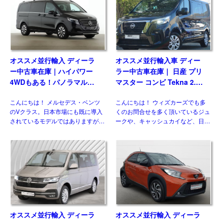
イラックスに続 […]
い評価を得ている国産メーカ […]
オススメ並行輸入 ディーラ
オススメ並行輸入車 ディー
ー中古車在庫｜ハイパワー
ラー中古車在庫｜ 日産 プリ
4WDもある！パノラマルー
マスター コンビ Tekna 2.0
フ！メルセデスベンツ Vクラ
dCi170 L1 EDC 8人乗り 左
こんにちは！ メルセデス・ベンツ
こんにちは！ ウィズカーズでも多
ス V300d アバンギャルド ロ
ハンドル
のVクラス。日本市場にも既に導入
くのお問合せを多く頂いているジュ
ング 4Matic 9G-Tronic 左ハ
されているモデルではありますが、
ークや、キャッシュカイなど、日本
ンドル
欧州には日本には導入されない魅力
には導入されない欧州日産のモデル
的な仕様があるのをご存じですか？
がいくつもあります。 自動車 日産
新世代ダウンサイジングユニットに
のLCV、NV300（NISSAN NV300
統一、クラス最強となるパワ […]
[…]
オススメ並行輸入 ディーラ
オススメ並行輸入 ディーラ