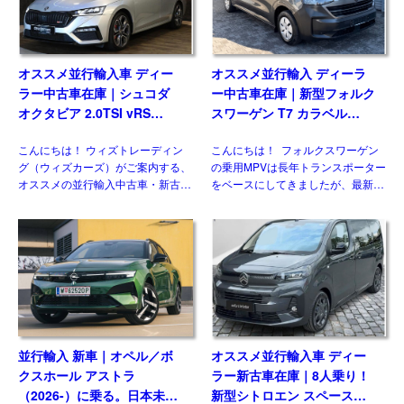
オススメ並行輸入車 ディー
オススメ並行輸入 ディーラ
ラー中古車在庫｜シュコダ
ー中古車在庫｜新型フォルク
オクタビア 2.0TSI vRS
スワーゲン T7 カラベル
7DSG 右ハンドル
2.0TDI 150PS 9人乗り LWB
こんにちは！ ウィズトレーディン
こんにちは！ フォルクスワーゲン
8AT 左ハンドル
グ（ウィズカーズ）がご案内する、
の乗用MPVは長年トランスポーター
オススメの並行輸入中古車・新古
をベースにしてきましたが、最新の
車。今回ご紹介するのは、日本未導
第7世代では大きな動きがありまし
入のシュコダ オクタビア
た。マルチバンやカリフォルニアが
vRS(Skoda Octavia vRS）です。
乗用車系プラットフォームを採用し
グレード追加で […]
たモデルとして […]
並行輸入 新車｜オペル／ボ
オススメ並行輸入車 ディー
クスホール アストラ
ラー新古車在庫｜8人乗り！
（2026-）に乗る。日本未導
新型シトロエン スペースツ