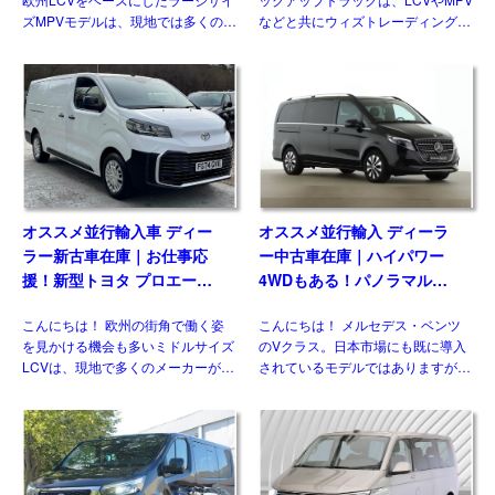
ズMPVモデルは、現地では多くのメ
などと共にウィズトレーディング
ーカーがラインナップする一方、現
（ウィズカーズ）ではお客様からの
状日本市場には正規導入されている
お問い合わせがとても多いジャンル
モデルはありません。そのなかでも
のひとつです。日本ではトヨタ ハ
多くの兄弟車をもつモデ […]
イラックスに続 […]
オススメ並行輸入車 ディー
オススメ並行輸入 ディーラ
ラー新古車在庫｜お仕事応
ー中古車在庫｜ハイパワー
援！新型トヨタ プロエース
4WDもある！パノラマルー
パネルバン 2.0D Icon Long
フ！メルセデスベンツ Vクラ
こんにちは！ 欧州の街角で働く姿
こんにちは！ メルセデス・ベンツ
3人乗り6MT 右ハンドル
ス V300d アバンギャルド ロ
を見かける機会も多いミドルサイズ
のVクラス。日本市場にも既に導入
ング 4Matic 9G-Tronic 左ハ
LCVは、現地で多くのメーカーがラ
されているモデルではありますが、
ンドル
インナップしている一方、現時点で
欧州には日本には導入されない魅力
日本市場にひとつも正規導入されて
的な仕様があるのをご存じですか？
おりません。そのなかでも欧州で高
新世代ダウンサイジングユニットに
い評価を得ている国産メーカ […]
統一、クラス最強となるパワ […]