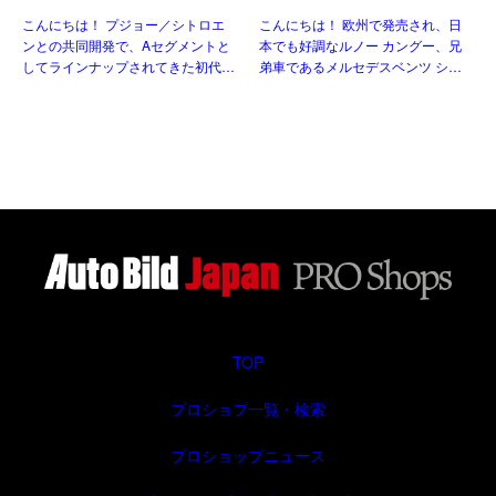
のコンパクト！トヨタ アイ
ン 110 PRO 7AT 左ハンドル
こんにちは！ プジョー／シトロエ
こんにちは！ 欧州で発売され、日
ゴX パルス 1.0VVT-i CVT 左
ンとの共同開発で、Aセグメントと
本でも好調なルノー カングー、兄
ハンドル
してラインナップされてきた初代と
弟車であるメルセデスベンツ シタ
二代目。三代目はトヨタ独自のモデ
ンや、小型ミニバンのTクラスも欧
ルとして、セグメントを守りつつも
州で発売され順調な販売数を伸ばし
新たにクロスオーバー化され生まれ
ておりました。 自動車 しかし、メ
変わりました。並行輸入車でも […]
ルセデスベンツ […]
TOP
プロショプ一覧・検索
プロショップニュース