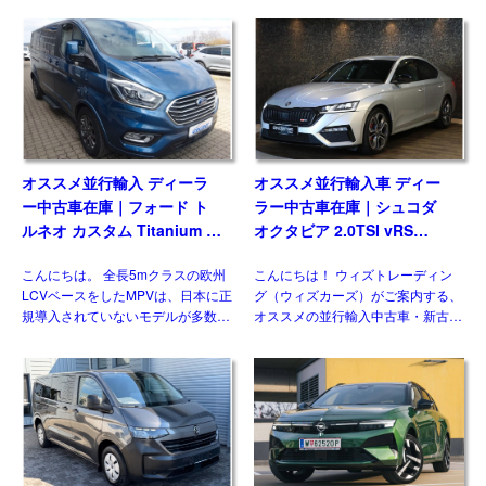
オススメ並行輸入 ディーラ
オススメ並行輸入車 ディー
ー中古車在庫｜フォード ト
ラー中古車在庫｜シュコダ
ルネオ カスタム Titanium X
オクタビア 2.0TSI vRS
2.0 6AT L2ロング ８人乗り
7DSG 右ハンドル
こんにちは。 全長5mクラスの欧州
こんにちは！ ウィズトレーディン
左ハンドル
LCVベースをしたMPVは、日本に正
グ（ウィズカーズ）がご案内する、
規導入されていないモデルが多数を
オススメの並行輸入中古車・新古
占めますが、ウィズカーズ（ウィズ
車。今回ご紹介するのは、日本未導
トレーディング）でもお客様の問い
入のシュコダ オクタビア
合わせおよび並行輸入実績の多いジ
vRS(Skoda Octavia vRS）です。
ャンルのひとつです。& […]
グレード追加で […]