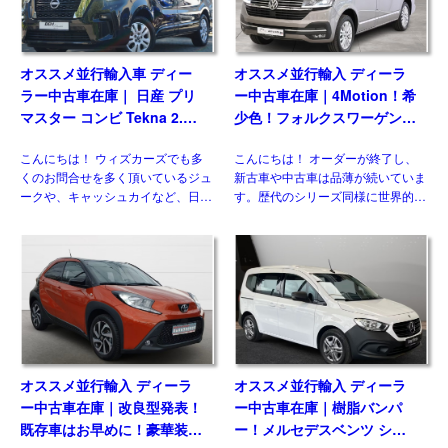
オススメ並行輸入車 ディー
オススメ並行輸入 ディーラ
ラー中古車在庫｜ 日産 プリ
ー中古車在庫｜4Motion！希
マスター コンビ Tekna 2.0
少色！フォルクスワーゲン
dCi170 L1 EDC 8人乗り 左
T6.1 マルチバン Generation
こんにちは！ ウィズカーズでも多
こんにちは！ オーダーが終了し、
ハンドル
Six SWB 2.0TDI 204PS 7人
くのお問合せを多く頂いているジュ
新古車や中古車は品薄が続いていま
乗り 7DSG 左ハンドル
ークや、キャッシュカイなど、日本
す。歴代のシリーズ同様に世界的に
には導入されない欧州日産のモデル
人気のある車なので、納得の状態で
がいくつもあります。 自動車 日産
す。今回ご紹介させていただくの
のLCV、NV300（NISSAN NV300
は、フェイスリフト後のT6.1 乗用
[…]
グレード、マルチ&nbsp […]
オススメ並行輸入 ディーラ
オススメ並行輸入 ディーラ
ー中古車在庫｜改良型発表！
ー中古車在庫｜樹脂バンパ
既存車はお早めに！豪華装備
ー！メルセデスベンツ シタ