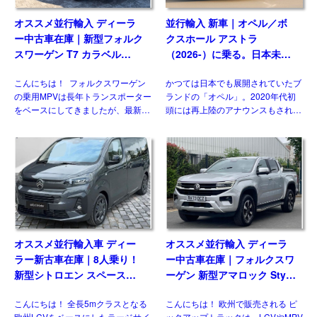
オススメ並行輸入 ディーラ
並行輸入 新車｜オペル／ボ
ー中古車在庫｜新型フォルク
クスホール アストラ
スワーゲン T7 カラベル
（2026-）に乗る。日本未導
2.0TDI 150PS 9人乗り LWB
入ハッチバック／ワゴンの概
こんにちは！ フォルクスワーゲン
かつては日本でも展開されていたブ
8AT 左ハンドル
要・スペック・価格の情報。
の乗用MPVは長年トランスポーター
ランドの「オペル」。2020年代初
をベースにしてきましたが、最新の
頭には再上陸のアナウンスもされま
第7世代では大きな動きがありまし
したが、現時点で展開はされており
た。マルチバンやカリフォルニアが
ません。一方欧州では積極的なモデ
乗用車系プラットフォームを採用し
ル展開を行っており、ベストセラー
たモデルとして […]
の基幹モデルがフェイスリフ […]
オススメ並行輸入車 ディー
オススメ並行輸入 ディーラ
ラー新古車在庫｜8人乗り！
ー中古車在庫｜フォルクスワ
新型シトロエン スペースツ
ーゲン 新型アマロック Style
アラー Plus 2.2 BlueHDi
2.0TDI 205PS 10AT 右ハン
こんにちは！ 全長5mクラスとなる
こんにちは！ 欧州で販売される ピ
180 M 8AT 左ハンドル
ドル
欧州LCVをベースにしたラージサイ
ックアップトラックは、LCVやMPV