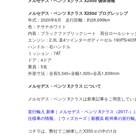
メルセデス・ベンツ Xクラス X250d 個体情報
メルセデス・ベンツ Xクラス X250d プログレッシブ
年式：2020年6月 走行距離：約28,699km
色：チサナホワイト
内装：ブラックファブリックシート 荷台ロールシャッ
エンジン：2.3L 直4ツインターボディーゼル 190PS/403
ハンドル：右ハンドル
ミッション：7AT
ドア：4ドア
乗員：5名
外形寸法：全長5,340×全幅1,920×全高1,839mm
メルセデス・ベンツ Xクラス について
メルセデス・ベンツ Xクラスは新車記事をご用意してい
並行輸入 新車｜メルセデス・ベンツ Xクラス（2017
仕様車の情報。 | ウィズカーズ｜新横浜 欧州車の並行輸
コチラは、弊社でご納車したX350ｄの中の1台