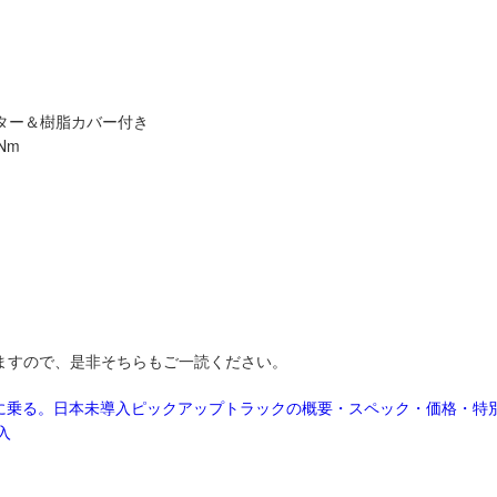
ター＆樹脂カバー付き
Nm
ますので、是非そちらもご一読ください。
-）に乗る。日本未導入ピックアップトラックの概要・スペック・価格・特
入