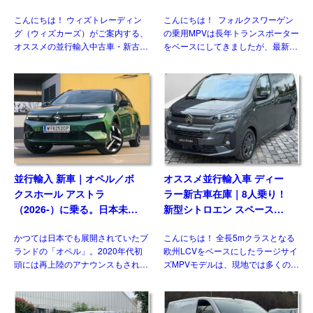
7DSG 右ハンドル
2.0TDI 150PS 9人乗り LWB
こんにちは！ ウィズトレーディン
こんにちは！ フォルクスワーゲン
8AT 左ハンドル
グ（ウィズカーズ）がご案内する、
の乗用MPVは長年トランスポーター
オススメの並行輸入中古車・新古
をベースにしてきましたが、最新の
車。今回ご紹介するのは、日本未導
第7世代では大きな動きがありまし
入のシュコダ オクタビア
た。マルチバンやカリフォルニアが
vRS(Skoda Octavia vRS）です。
乗用車系プラットフォームを採用し
グレード追加で […]
たモデルとして […]
並行輸入 新車｜オペル／ボ
オススメ並行輸入車 ディー
クスホール アストラ
ラー新古車在庫｜8人乗り！
（2026-）に乗る。日本未導
新型シトロエン スペースツ
入ハッチバック／ワゴンの概
アラー Plus 2.2 BlueHDi
かつては日本でも展開されていたブ
こんにちは！ 全長5mクラスとなる
要・スペック・価格の情報。
180 M 8AT 左ハンドル
ランドの「オペル」。2020年代初
欧州LCVをベースにしたラージサイ
頭には再上陸のアナウンスもされま
ズMPVモデルは、現地では多くのメ
したが、現時点で展開はされており
ーカーがラインナップする一方、現
ません。一方欧州では積極的なモデ
状日本市場には正規導入されている
ル展開を行っており、ベストセラー
モデルはありません。そのなかでも