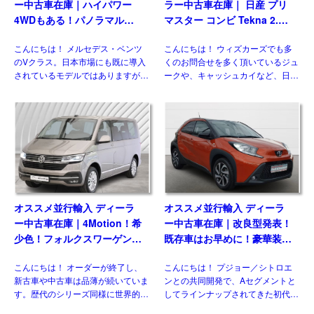
ー中古車在庫｜ハイパワー
ラー中古車在庫｜ 日産 プリ
4WDもある！パノラマルー
マスター コンビ Tekna 2.0
フ！メルセデスベンツ Vクラ
dCi170 L1 EDC 8人乗り 左
こんにちは！ メルセデス・ベンツ
こんにちは！ ウィズカーズでも多
ス V300d アバンギャルド ロ
ハンドル
のVクラス。日本市場にも既に導入
くのお問合せを多く頂いているジュ
ング 4Matic 9G-Tronic 左ハ
されているモデルではありますが、
ークや、キャッシュカイなど、日本
ンドル
欧州には日本には導入されない魅力
には導入されない欧州日産のモデル
的な仕様があるのをご存じですか？
がいくつもあります。 自動車 日産
新世代ダウンサイジングユニットに
のLCV、NV300（NISSAN NV300
統一、クラス最強となるパワ […]
[…]
オススメ並行輸入 ディーラ
オススメ並行輸入 ディーラ
ー中古車在庫｜4Motion！希
ー中古車在庫｜改良型発表！
少色！フォルクスワーゲン
既存車はお早めに！豪華装備
T6.1 マルチバン Generation
のコンパクト！トヨタ アイ
こんにちは！ オーダーが終了し、
こんにちは！ プジョー／シトロエ
Six SWB 2.0TDI 204PS 7人
ゴX パルス 1.0VVT-i CVT 左
新古車や中古車は品薄が続いていま
ンとの共同開発で、Aセグメントと
乗り 7DSG 左ハンドル
ハンドル
す。歴代のシリーズ同様に世界的に
してラインナップされてきた初代と
人気のある車なので、納得の状態で
二代目。三代目はトヨタ独自のモデ