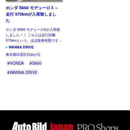
ホンダ S660 モデューロＸ –
走行 570kmが入荷致しまし
た
ホンダ S660 モデューロXが入荷致
しました！！ こちらは走行距離
570kmという、ほぼ新車状態です。
この車両は弊社のお客様が新車で購
WANNA DRIVE
入され、屋内保管されていた一台に
東京都目黒区自由が丘
なります。前オーナー様は複数台の
車を所 […]
#HONDA
#S660
#WANNA DRIVE