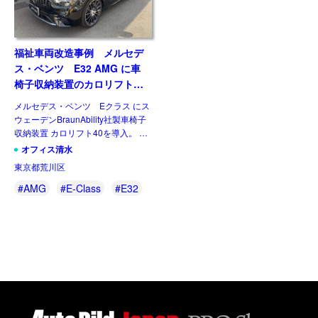
福祉車両改造事例 メルセデ
ス・ベンツ E32 AMG に車
椅子収納装置のカロリフト40
を後付け改造
メルセデス・ベンツ Eクラス にス
ウェーデンBraunAbility社製車椅子
収納装置 カロリフト40を導入。 手
動・電動車イスを安全にクルマに積
オフィス清水
み込むことができる車イス収納リフ
東京都荒川区
トです。電動でアシストしてくれる
ので、積み […]
#AMG
#E-Class
#E32