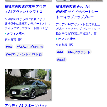
福祉車両改造作業中 アウデ
福祉車両改造 Audi A4
ィA4アヴァントクワトロ
AVANT サイドサポートシー
ト ティップアッププレート
Audi調布様からのご依頼により、
をデモカー体験！
運転席側に乗車時のサポートとして
アウディA4アヴァント にて跳ね上
ティップアッププレート跳ね上げタ
げ式ティップアップ プレートをご
イプの 取付を行ないます。
検討中のお客様に 来社頂き、体験
オフィス清水
(RM205) 事前にお客様にご来社頂
して頂きました。 気に行って頂
オフィス清水
東京都荒川区
き、デモカーにて ティップアップ
き、取付の方向で お話を進めさせ
東京都荒川区
プレートを体験頂き、 […]
#A4
#A4AvantQuattro
て頂きます。 #オフィス清水 #跳ね
上げ式ティップアッププレ […]
#A4
#A4アヴァント
#A4アヴァントクワトロ
#audi
アウディ A5 スポーツバック