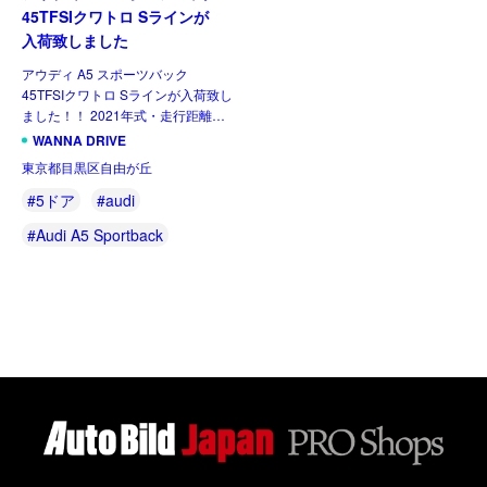
45TFSIクワトロ Sラインが
入荷致しました
アウディ A5 スポーツバック
45TFSIクワトロ Sラインが入荷致し
ました！！ 2021年式・走行距離
15,500kmで、使用感が感じれない
WANNA DRIVE
ほど状態の良い一台です。そして外
東京都目黒区自由が丘
装色は「ディストリクト グリーン
[…]
#5ドア
#audi
#Audi A5 Sportback