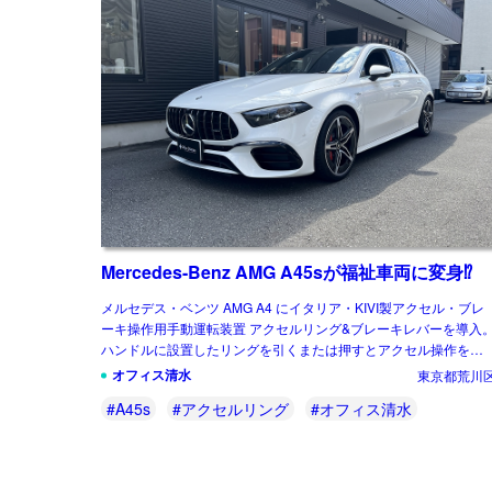
Mercedes-Benz AMG A45sが福祉車両に変身⁉
メルセデス・ベンツ AMG A4 にイタリア・KIVI製アクセル・ブレ
ーキ操作用手動運転装置 アクセルリング&ブレーキレバーを導入
ハンドルに設置したリングを引くまたは押すとアクセル操作を行
い、ハンドル横のレバ […]
オフィス清水
東京都荒川
#A45s
#アクセルリング
#オフィス清水