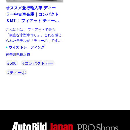
オススメ並行輸入車 ディー
ラー中古車在庫｜コンパクト
＆MT！ フィアット ティーポ
1.0 RED 5Dr 5MT 右ハンド
こんにちは！ フィアットで最も
ル
「実直な小型車作り」、これを感じ
られたモデルが「ティーポ」です。
ウィズカーズでも以前から目を付
ウィズ トレーディング
け、紹介してまいりました。2代目
神奈川県横浜市
ティーポとして復活してから5年、
マイナーチェンジ時には新ボディタ
#500
#コンパクトカー
[…]
#ティーポ