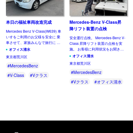
本日の福祉車両改造完成
Mercedes-Benz V-Class昇
降リフト装置の点検
Mercedes Benz V-Class(W639) 車
いすをご利用のお父様を安全に 乗
安全運行点検。 Mercedes-Benz V-
車させて、家族みんなで旅行に 出
Class 昇降リフト装置の点検を実
かけたいとのご要望により、 昇降
施。 お客様に利用状況をお聞きし
オフィス清水
リフト装置Fiorella F360の 取付を
て 各部の点検を実施致しました。
オフィス清水
東京都荒川区
行ないました。 ご家 […]
毎日使うものですから、 日頃の点
東京都荒川区
#MercedesBenz
検は大切ですね。 ご多忙の中、来
社頂き […]
#MercedesBenz
#V-Class
#Vクラス
#Vクラス
#オフィス清水