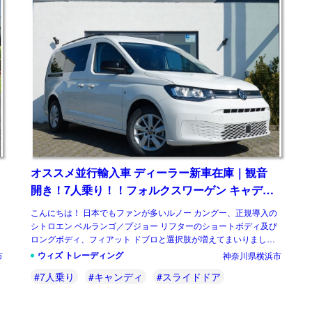
オススメ並行輸入車 ディーラー新車在庫｜観音
開き！7人乗り！！フォルクスワーゲン キャディ
Maxi Life 1.5TSI 7DSG 左ハンドル
こんにちは！ 日本でもファンが多いルノー カングー、正規導入の
シトロエン ベルランゴ／プジョー リフターのショートボディ及び
ロングボディ、フィアット ドブロと選択肢が増えてまいりまし
た。欧州でも、盛り上がりを見せつつある […]
ウィズ トレーディング
市
神奈川県横浜市
#7人乗り
#キャンディ
#スライドドア