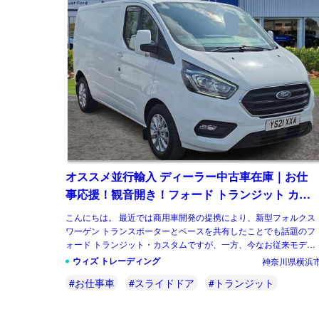
オススメ並行輸入 ディーラー中古車在庫｜お仕
事応援！観音開き！フォード トランジット カス
タム パネルバン Limited L1H1 2.0 6AT 3人乗り
こんにちは。 最近では商用車開発の提携により、新型フォルクス
右ハンドル
ワーゲン トランスポーターとベースを共有したことでも話題のフ
ォード トランジット・カスタムですが、一方、今なお従来モデル
にあたる初代もお客様からのお問合せが多く […]
ウィズ トレーディング
神奈川県横浜
#お仕事車
#スライドドア
#トランジット