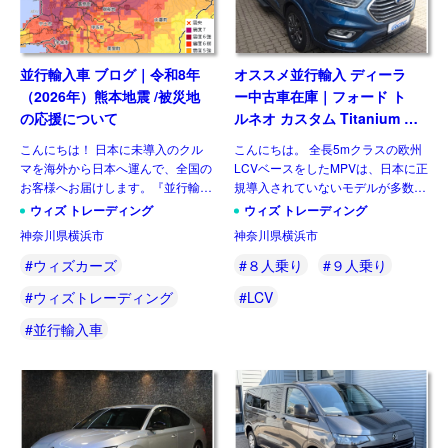
並行輸入車 ブログ｜令和8年
オススメ並行輸入 ディーラ
（2026年）熊本地震 /被災地
ー中古車在庫｜フォード ト
の応援について
ルネオ カスタム Titanium X
2.0 6AT L2ロング ８人乗り
こんにちは！ 日本に未導入のクル
こんにちは。 全長5mクラスの欧州
左ハンドル
マを海外から日本へ運んで、全国の
LCVベースをしたMPVは、日本に正
お客様へお届けします。『並行輸入
規導入されていないモデルが多数を
あれこれ』では、輸送や国内での検
占めますが、ウィズカーズ（ウィズ
ウィズ トレーディング
ウィズ トレーディング
査、保険、保証などのお話はしてき
トレーディング）でもお客様の問い
神奈川県横浜市
神奈川県横浜市
ました(過去ブログ参照)。今回は並
合わせおよび並行輸入実績の多いジ
行輸入車 ブログ｜令和8年 […]
ャンルのひとつです。& […]
#ウィズカーズ
#８人乗り
#９人乗り
#ウィズトレーディング
#LCV
#並行輸入車