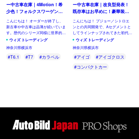
ー中古車在庫｜4Motion！希
ー中古車在庫｜改良型発表！
少色！フォルクスワーゲン
既存車はお早めに！豪華装備
T6.1 マルチバン Generation
のコンパクト！トヨタ アイ
こんにちは！ オーダーが終了し、
こんにちは！ プジョー／シトロエ
Six SWB 2.0TDI 204PS 7人
ゴX パルス 1.0VVT-i CVT 左
新古車や中古車は品薄が続いていま
ンとの共同開発で、Aセグメントと
乗り 7DSG 左ハンドル
ハンドル
す。歴代のシリーズ同様に世界的に
してラインナップされてきた初代と
人気のある車なので、納得の状態で
二代目。三代目はトヨタ独自のモデ
ウィズ トレーディング
ウィズ トレーディング
す。今回ご紹介させていただくの
ルとして、セグメントを守りつつも
神奈川県横浜市
神奈川県横浜市
は、フェイスリフト後のT6.1 乗用
新たにクロスオーバー化され生まれ
グレード、マルチ&nbsp […]
変わりました。並行輸入車でも […]
#T6.1
#T7
#カラベル
#アイゴ
#アイゴクロス
#コンパクトカー