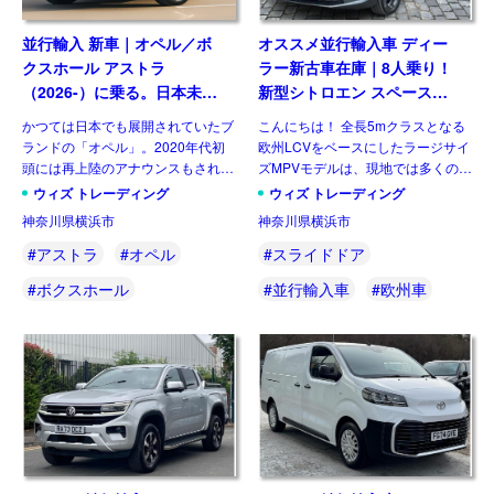
並行輸入 新車｜オペル／ボ
オススメ並行輸入車 ディー
クスホール アストラ
ラー新古車在庫｜8人乗り！
（2026-）に乗る。日本未導
新型シトロエン スペースツ
入ハッチバック／ワゴンの概
アラー Plus 2.2 BlueHDi
かつては日本でも展開されていたブ
こんにちは！ 全長5mクラスとなる
要・スペック・価格の情報。
180 M 8AT 左ハンドル
ランドの「オペル」。2020年代初
欧州LCVをベースにしたラージサイ
頭には再上陸のアナウンスもされま
ズMPVモデルは、現地では多くのメ
したが、現時点で展開はされており
ーカーがラインナップする一方、現
ウィズ トレーディング
ウィズ トレーディング
ません。一方欧州では積極的なモデ
状日本市場には正規導入されている
神奈川県横浜市
神奈川県横浜市
ル展開を行っており、ベストセラー
モデルはありません。そのなかでも
の基幹モデルがフェイスリフ […]
多くの兄弟車をもつモデ […]
#アストラ
#オペル
#スライドドア
#ボクスホール
#並行輸入車
#欧州車