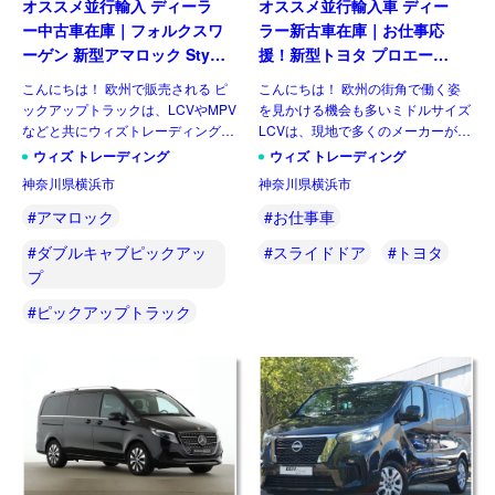
オススメ並行輸入 ディーラ
オススメ並行輸入車 ディー
ー中古車在庫｜フォルクスワ
ラー新古車在庫｜お仕事応
ーゲン 新型アマロック Style
援！新型トヨタ プロエース
2.0TDI 205PS 10AT 右ハン
パネルバン 2.0D Icon Long
こんにちは！ 欧州で販売される ピ
こんにちは！ 欧州の街角で働く姿
ドル
3人乗り6MT 右ハンドル
ックアップトラックは、LCVやMPV
を見かける機会も多いミドルサイズ
などと共にウィズトレーディング
LCVは、現地で多くのメーカーがラ
（ウィズカーズ）ではお客様からの
インナップしている一方、現時点で
ウィズ トレーディング
ウィズ トレーディング
お問い合わせがとても多いジャンル
日本市場にひとつも正規導入されて
神奈川県横浜市
神奈川県横浜市
のひとつです。日本ではトヨタ ハ
おりません。そのなかでも欧州で高
イラックスに続 […]
い評価を得ている国産メーカ […]
#アマロック
#お仕事車
#ダブルキャブピックアッ
#スライドドア
#トヨタ
プ
#ピックアップトラック