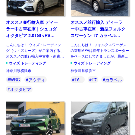
オススメ並行輸入車 ディー
オススメ並行輸入 ディーラ
ラー中古車在庫｜シュコダ
ー中古車在庫｜新型フォルク
オクタビア 2.0TSI vRS
スワーゲン T7 カラベル
7DSG 右ハンドル
2.0TDI 150PS 9人乗り LWB
こんにちは！ ウィズトレーディン
こんにちは！ フォルクスワーゲン
8AT 左ハンドル
グ（ウィズカーズ）がご案内する、
の乗用MPVは長年トランスポーター
オススメの並行輸入中古車・新古
をベースにしてきましたが、最新の
車。今回ご紹介するのは、日本未導
第7世代では大きな動きがありまし
ウィズ トレーディング
ウィズ トレーディング
入のシュコダ オクタビア
た。マルチバンやカリフォルニアが
神奈川県横浜市
神奈川県横浜市
vRS(Skoda Octavia vRS）です。
乗用車系プラットフォームを採用し
グレード追加で […]
たモデルとして […]
#WRC
#アウディ
#T6.1
#T7
#カラベル
#オクタビア