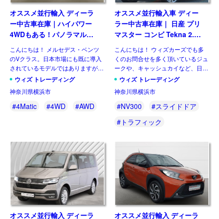
オススメ並行輸入 ディーラ
オススメ並行輸入車 ディー
ー中古車在庫｜ハイパワー
ラー中古車在庫｜ 日産 プリ
4WDもある！パノラマルー
マスター コンビ Tekna 2.0
フ！メルセデスベンツ Vクラ
dCi170 L1 EDC 8人乗り 左
こんにちは！ メルセデス・ベンツ
こんにちは！ ウィズカーズでも多
ス V300d アバンギャルド ロ
ハンドル
のVクラス。日本市場にも既に導入
くのお問合せを多く頂いているジュ
ング 4Matic 9G-Tronic 左ハ
されているモデルではありますが、
ークや、キャッシュカイなど、日本
ンドル
欧州には日本には導入されない魅力
には導入されない欧州日産のモデル
ウィズ トレーディング
ウィズ トレーディング
的な仕様があるのをご存じですか？
がいくつもあります。 自動車 日産
神奈川県横浜市
神奈川県横浜市
新世代ダウンサイジングユニットに
のLCV、NV300（NISSAN NV300
統一、クラス最強となるパワ […]
[…]
#4Matic
#4WD
#AWD
#NV300
#スライドドア
#トラフィック
オススメ並行輸入 ディーラ
オススメ並行輸入 ディーラ