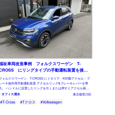
福祉車両改造事例 フォルクスワーゲン T-
CROSS にリングタイプの手動運転装置を後付
け改造
フォルクスワーゲン T-CROSS にイタリア・KIVI製アクセル・ブ
レーキ操作用手動運転装置 アクセルリング&ブレーキレバーを導
入。 ハンドルに設置したリングを引くまたは押すとアクセル操作
を行い、ハンドル横のレ […]
オフィス清水
東京都荒川区
#T-Cross
#Tクロス
#Volkswagen