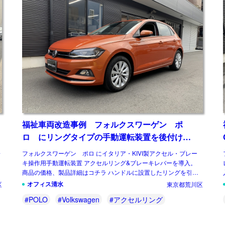
福祉車両改造事例 フォルクスワーゲン ポ
ロ にリングタイプの手動運転装置を後付け改
造
子
フォルクスワーゲン ポロ にイタリア・KIVI製アクセル・ブレー
キ操作用手動運転装置 アクセルリング&ブレーキレバーを導入。
し
商品の価格、製品詳細はコチラ ハンドルに設置したリングを引く
または押すとアクセル操作を […]
オフィス清水
区
東京都荒川区
#POLO
#Volkswagen
#アクセルリング