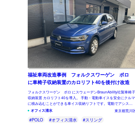
福祉車両改造事例 フォルクスワーゲン ポロ
に車椅子収納装置のカロリフト40を後付け改造
フォルクスワーゲン ポロ にスウェーデンBraunAbility社製車椅
収納装置 カロリフト40を導入。 手動・電動車イスを安全にクルマ
に積み込むことができる車イス収納リフトです。電動でアシスト
てくれるので、積み下ろ […]
オフィス清水
東京都荒川
#POLO
#オフィス清水
#スリング