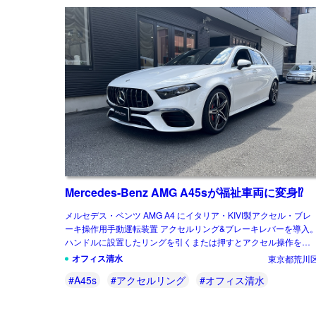
Mercedes-Benz AMG A45sが福祉車両に変身⁉
メルセデス・ベンツ AMG A4 にイタリア・KIVI製アクセル・ブレ
ーキ操作用手動運転装置 アクセルリング&ブレーキレバーを導入
ハンドルに設置したリングを引くまたは押すとアクセル操作を行
い、ハンドル横のレバ […]
オフィス清水
東京都荒川
#A45s
#アクセルリング
#オフィス清水