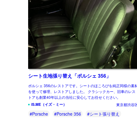
シート生地張り替え「ポルシェ 356」
ポルシェ 356のレストアです。シートのほころびを純正同様の素
を使って修理、レストアしました。 クラシックカー、旧車のレス
トアも創業40年以上の当社に安心してお任せください。
iS.ME（イズ・ミー）
東京都渋谷
#Porsche
#Porsche 356
#シート張り替え