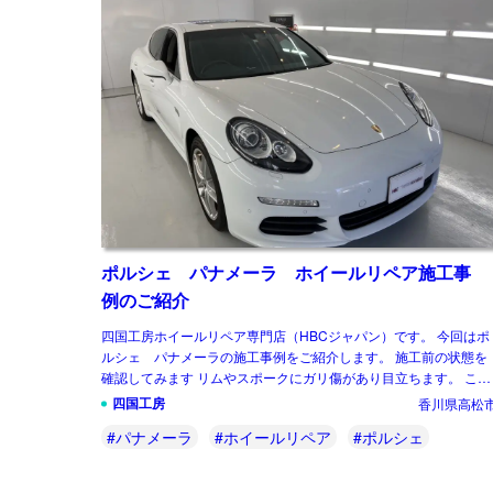
ポルシェ パナメーラ ホイールリペア施工事
例のご紹介
四国工房ホイールリペア専門店（HBCジャパン）です。 今回はポ
ルシェ パナメーラの施工事例をご紹介します。 施工前の状態を
確認してみます リムやスポークにガリ傷があり目立ちます。 この
ような塗装のホイールも綺麗にガリ傷リ […]
四国工房
香川県高松
#パナメーラ
#ホイールリペア
#ポルシェ