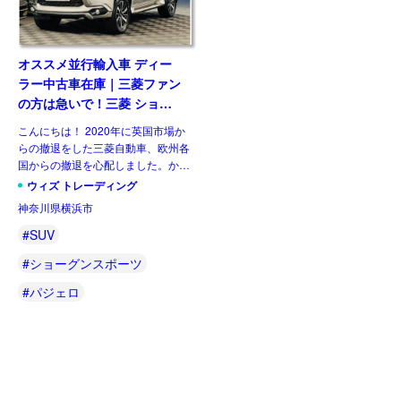
オススメ並行輸入車 ディー
ラー中古車在庫｜三菱ファン
の方は急いで！三菱 ショー
グンスポーツ(パジェロスポ
こんにちは！ 2020年に英国市場か
ーツ) 4 Auto 2.4D 8AT 7人
らの撤退をした三菱自動車、欧州各
乗り 右ハンドル
国からの撤退を心配しました。かろ
うじて、新車販売を行っている国も
ウィズ トレーディング
あるので安心しました。既に販売中
神奈川県横浜市
のルノー キャプチャーのOEMで三
菱ASX、ルノー クリ […]
#SUV
#ショーグンスポーツ
#パジェロ