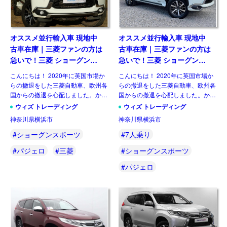
オススメ並行輸入車 現地中
オススメ並行輸入車 現地中
古車在庫｜三菱ファンの方は
古車在庫｜三菱ファンの方は
急いで！三菱 ショーグンス
急いで！三菱 ショーグンス
ポーツ(パジェロスポーツ) 4
ポーツ(パジェロスポーツ) 4
こんにちは！ 2020年に英国市場か
こんにちは！ 2020年に英国市場か
Auto 2.4D 8AT 7人乗り 右ハ
Auto 2.4D 8AT 7人乗り 右ハ
らの撤退をした三菱自動車、欧州各
らの撤退をした三菱自動車、欧州各
ンドル
ンドル
国からの撤退を心配しました。かろ
国からの撤退を心配しました。かろ
うじて、新車販売を行っている国も
うじて、新車販売を行っている国も
ウィズ トレーディング
ウィズ トレーディング
あるので安心しました。既に販売中
あるので安心しました。既に販売中
神奈川県横浜市
神奈川県横浜市
のルノー キャプチャーのOEMで三
のルノー キャプチャーのOEMで三
菱ASX、ルノー クリ […]
菱ASX、ルノー クリ […]
#ショーグンスポーツ
#7人乗り
#パジェロ
#三菱
#ショーグンスポーツ
#パジェロ