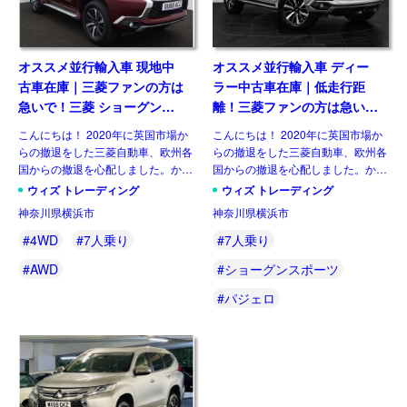
オススメ並行輸入車 現地中
オススメ並行輸入車 ディー
古車在庫｜三菱ファンの方は
ラー中古車在庫｜低走行距
急いで！三菱 ショーグンス
離！三菱ファンの方は急い
ポーツ(パジェロスポーツ) 4
で！三菱 ショーグンスポー
こんにちは！ 2020年に英国市場か
こんにちは！ 2020年に英国市場か
Auto 2.4D 8AT 7人乗り 右ハ
ツ(パジェロスポーツ) 4
らの撤退をした三菱自動車、欧州各
らの撤退をした三菱自動車、欧州各
ンドル
Auto 2.4D 8AT 7人乗り 右ハ
国からの撤退を心配しました。かろ
国からの撤退を心配しました。かろ
ンドル
うじて、新車販売を行っている国も
うじて、新車販売を行っている国も
ウィズ トレーディング
ウィズ トレーディング
あるので安心しました。既に販売中
あるので安心しました。既に販売中
神奈川県横浜市
神奈川県横浜市
のルノー キャプチャーのOEMで三
のルノー キャプチャーのOEMで三
菱ASX、ルノー クリ […]
菱ASX、ルノー クリ […]
#4WD
#7人乗り
#7人乗り
#AWD
#ショーグンスポーツ
#パジェロ