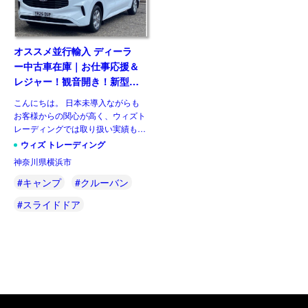
オススメ並行輸入 ディーラ
ー中古車在庫｜お仕事応援＆
レジャー！観音開き！新型フ
ォード トランジット カスタ
こんにちは。 日本未導入ながらも
ム ダブルキャビンバン
お客様からの関心が高く、ウィズト
Limited L2H1 2.0 8AT 6人乗
レーディングでは取り扱い実績も多
り 右ハンドル
くあるフォード トランジット・カ
ウィズ トレーディング
スタム。初代モデルは10年以上のロ
神奈川県横浜市
ングセラーモデルとなりましたが、
満を持してフルモデルチェン […]
#キャンプ
#クルーバン
#スライドドア