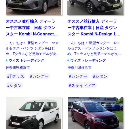
オススメ並行輸入 ディーラ
オススメ並行輸入 ディーラ
ー中古車在庫｜日産 タウン
ー中古車在庫｜日産 タウン
スター Kombi N-Connecta
スター Kombi N-Design L1
L1 1.3 DIG-T130 6MT 左ハ
1.3 DIG-T130 6MT 左ハンド
こんにちは！ 新型カングー やメ
こんにちは！ 新型カングー やメ
ンドル
ル
ルセデス・ベンツ シタンをはじ
ルセデス・ベンツ シタンをはじ
め、Tクラスなど兄弟モデルが次々
め、Tクラスなど兄弟モデルが次々
とデビューしています。待望の国内
とデビューしています。待望の国内
ウィズ トレーディング
ウィズ トレーディング
正規店扱いの日本向けカングーも順
正規店扱いの日本向けカングーも順
神奈川県横浜市
神奈川県横浜市
調とお聞きします。そのなかで同じ
調とお聞きします。そのなかで同じ
アライアンス内にある日産からも
アライアンス内にある日産からも
#Tクラス
#カングー
#カングー
#シタン
[…]
[…]
#シタン
#スライドドア