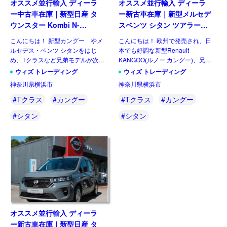
オススメ並行輸入 ディーラ
オススメ並行輸入 ディーラ
ー中古車在庫｜新型日産 タ
ー新古車在庫｜新型メルセデ
ウンスター Kombi N-
スベンツ シタン ツアラー
Design L1 1.3 DIG-T130
PRO 113 7AT 左ハンドル
こんにちは！ 新型カングー やメ
こんにちは！ 欧州で発売され、日
6MT 左ハンドル
ルセデス・ベンツ シタンをはじ
本でも好調な新型Renault
め、Tクラスなど兄弟モデルが次々
KANGOO(ルノー カングー)、兄弟
とデビューしています。待望の国内
車シタンも欧州で新型が発売されて
ウィズ トレーディング
ウィズ トレーディング
正規店扱いの日本向けカングーも順
おります。そして、小型ミニバンの
神奈川県横浜市
神奈川県横浜市
調とお聞きします。そのなかで同じ
『Tクラス』が発表されました。 一
アライアンス内にある日産からも
足先に発売されたバン […]
#Tクラス
#カングー
#Tクラス
#カングー
[…]
#シタン
#シタン
オススメ並行輸入 ディーラ
ー新古車在庫｜新型日産 タ