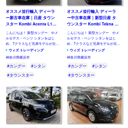
オススメ並行輸入 ディーラ
オススメ並行輸入 ディーラ
ー新古車在庫｜日産 タウン
ー中古車在庫｜新型日産 タ
スター Kombi Acenta L1
ウンスター Kombi Tekna L1
1.3 DIG-T130 6MT 左ハンド
1.3 DIG-T130 6MT 左ハンド
こんにちは！ 新型カングー やメ
こんにちは！ 新型カングー やメ
ル
ル
ルセデス・ベンツ シタンをはじ
ルセデス・ベンツ シタンをはじ
め、Tクラスなど兄弟モデルが次々
め、Tクラスなど兄弟モデルが次々
とデビューしています。待望の国内
とデビューしています。待望の国内
ウィズ トレーディング
ウィズ トレーディング
正規店扱いの日本向けカングーも順
正規店扱いの日本向けカングーも順
神奈川県横浜市
神奈川県横浜市
調とお聞きします。そのなかで同じ
調とお聞きします。そのなかで同じ
アライアンス内にある日産からも
アライアンス内にある日産からも
#カングー
#シタン
#カングー
#シタン
[…]
[…]
#タウンスター
#タウンスター