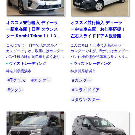
オススメ並行輸入 ディーラ
オススメ並行輸入 ディーラ
ー新車在庫｜日産 タウンス
ー中古車在庫｜お仕事応援！
ター Kombi Tekna L1 1.3
左右スライドドア＆観音開き
DIG-T130 7EDC 左ハンドル
日産 タウンスター バン
こんにちは！ 日本で人気のルノー
こんにちは！ 日本で人気のルノー
Acenta L1 1.3 DIG-T130
カングーですが、欧州にはカングー
カングーですが、欧州にはカングー
6MT 右ハンドル
バン仕様のほか兄弟車も多くありま
バン仕様のほか兄弟車も多くありま
す。今回は日産の小型LCVのタウン
す。ウィズカーズでは既に日産版の
ウィズ トレーディング
ウィズ トレーディング
スター（NISSAN Townstar）の乗用
兄弟車「タウンスター」の乗用仕様
神奈川県横浜市
神奈川県横浜市
モデルとなるコンビ（Kombi）で
にあたるタウンスター・コンビを解
す。取引 […]
説していますが、欧州にはバ […]
#Tクラス
#カングー
#カングー
#シタン
#スライドドア
#タウンスター