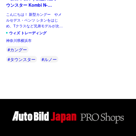
ウンスター Kombi N-
Connecta L1 1.3 DIG-T130
こんにちは！ 新型カングー やメ
6MT 左ハンドル
ルセデス・ベンツ シタンをはじ
め、Tクラスなど兄弟モデルが次々
とデビューしています。待望の国内
ウィズ トレーディング
正規店扱いの日本向けカングーも順
神奈川県横浜市
調とお聞きします。そのなかで同じ
アライアンス内にある日産からも
#カングー
[…]
#タウンスター
#ルノー