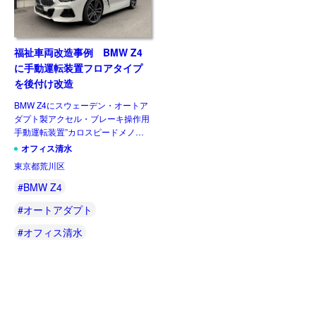
福祉車両改造事例 BMW Z4
に手動運転装置フロアタイプ
を後付け改造
BMW Z4にスウェーデン・オートア
ダプト製アクセル・ブレーキ操作用
手動運転装置”カロスピードメノッ
クス”を導入した事例をご紹介しま
オフィス清水
す。 カロスピードメノックスはド
東京都荒川区
ライバーとクルマの環境に合わせ
て、取り付け位置の調整やカ […]
#BMW Z4
#オートアダプト
#オフィス清水