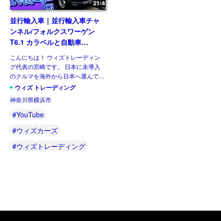
並行輸入車｜並行輸入車チャ
ンネル/フォルクスワーゲン
T6.1 カラベルと自動車
YouTuber ウナ丼さんの動画
こんにちは！ ウィズトレーディン
に参加！⑭
グ代表の宮崎です。 日本に未導入
のクルマを海外から日本へ運んで、
全国のお客様へお届けします。ウィ
ウィズ トレーディング
ズトレーディング(ウィズカーズ)が
神奈川県横浜市
運営するYouTube『並行輸入車チャ
ンネル』では、取り扱 […]
#YouTube
#ウィズカーズ
#ウィズトレーディング