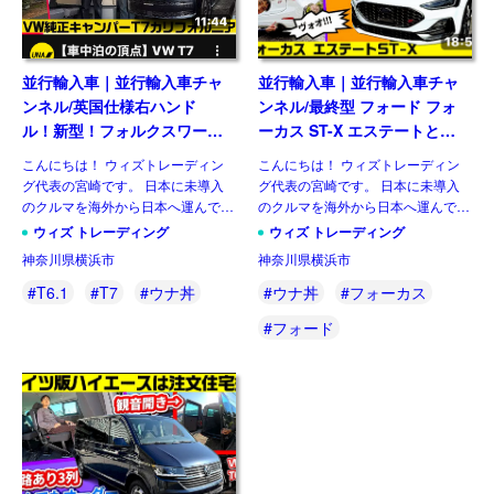
並行輸入車｜並行輸入車チャ
並行輸入車｜並行輸入車チャ
ンネル/英国仕様右ハンド
ンネル/最終型 フォード フォ
ル！新型！フォルクスワーゲ
ーカス ST-X エステートと自
ン T7カリフォルニアと自動
動車YouTuber ウナ丼さんの
こんにちは！ ウィズトレーディン
こんにちは！ ウィズトレーディン
車YouTuber ウナ丼さんの動
動画に参加 ！⑮
グ代表の宮崎です。 日本に未導入
グ代表の宮崎です。 日本に未導入
画に参加 ⑯
のクルマを海外から日本へ運んで、
のクルマを海外から日本へ運んで、
全国のお客様へお届けします。ウィ
全国のお客様へお届けします。ウィ
ウィズ トレーディング
ウィズ トレーディング
ズトレーディング(ウィズカーズ)が
ズトレーディング(ウィズカーズ)が
神奈川県横浜市
神奈川県横浜市
運営するYouTube『並行輸入車チャ
運営するYouTube『並行輸入車チャ
ンネル』では、取り扱 […]
ンネル』では、取り扱 […]
#T6.1
#T7
#ウナ丼
#ウナ丼
#フォーカス
#フォード