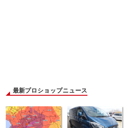
最新プロショップニュース
並行輸入車 ブログ｜令和8年
オススメ並行輸入 ディーラ
（2026年）熊本地震 /被災地
ー中古車在庫｜フォード ト
の応援について
ルネオ カスタム Titanium X
2.0 6AT L2ロング ８人乗り
こんにちは！ 日本に未導入のクル
こんにちは。 全長5mクラスの欧州
左ハンドル
マを海外から日本へ運んで、全国の
LCVベースをしたMPVは、日本に正
お客様へお届けします。『並行輸入
規導入されていないモデルが多数を
あれこれ』では、輸送や国内での検
占めますが、ウィズカーズ（ウィズ
査、保険、保証などのお話はしてき
トレーディング）でもお客様の問い
ました(過去ブログ参照)。今回は並
合わせおよび並行輸入実績の多いジ
行輸入車 ブログ｜令和8年 […]
ャンルのひとつです。& […]