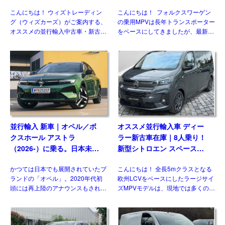
（2026-）に乗る。日本未導
新型シトロエン スペースツ
入ハッチバック／ワゴンの概
アラー Plus 2.2 BlueHDi
かつては日本でも展開されていたブ
こんにちは！ 全長5mクラスとなる
要・スペック・価格の情報。
180 M 8AT 左ハンドル
ランドの「オペル」。2020年代初
欧州LCVをベースにしたラージサイ
頭には再上陸のアナウンスもされま
ズMPVモデルは、現地では多くのメ
したが、現時点で展開はされており
ーカーがラインナップする一方、現
ません。一方欧州では積極的なモデ
状日本市場には正規導入されている
ル展開を行っており、ベストセラー
モデルはありません。そのなかでも
の基幹モデルがフェイスリフ […]
多くの兄弟車をもつモデ […]
オススメ並行輸入 ディーラ
オススメ並行輸入車 ディー
ー中古車在庫｜フォルクスワ
ラー新古車在庫｜お仕事応
ーゲン 新型アマロック Style
援！新型トヨタ プロエース
2.0TDI 205PS 10AT 右ハン
パネルバン 2.0D Icon Long
こんにちは！ 欧州で販売される ピ
こんにちは！ 欧州の街角で働く姿
ドル
3人乗り6MT 右ハンドル
ックアップトラックは、LCVやMPV
を見かける機会も多いミドルサイズ
などと共にウィズトレーディング
LCVは、現地で多くのメーカーがラ
（ウィズカーズ）ではお客様からの
インナップしている一方、現時点で
お問い合わせがとても多いジャンル
日本市場にひとつも正規導入されて