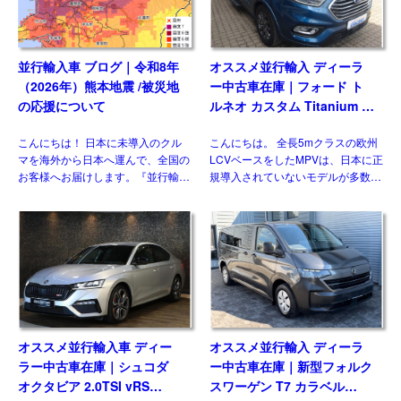
オススメ並行輸入車 ディー
オススメ並行輸入 ディーラ
ラー中古車在庫｜シュコダ
ー中古車在庫｜新型フォルク
オクタビア 2.0TSI vRS
スワーゲン T7 カラベル
7DSG 右ハンドル
2.0TDI 150PS 9人乗り LWB
こんにちは！ ウィズトレーディン
こんにちは！ フォルクスワーゲン
8AT 左ハンドル
グ（ウィズカーズ）がご案内する、
の乗用MPVは長年トランスポーター
オススメの並行輸入中古車・新古
をベースにしてきましたが、最新の
車。今回ご紹介するのは、日本未導
第7世代では大きな動きがありまし
入のシュコダ オクタビア
た。マルチバンやカリフォルニアが
vRS(Skoda Octavia vRS）です。
乗用車系プラットフォームを採用し
グレード追加で […]
たモデルとして […]
並行輸入 新車｜オペル／ボ
オススメ並行輸入車 ディー
クスホール アストラ
ラー新古車在庫｜8人乗り！