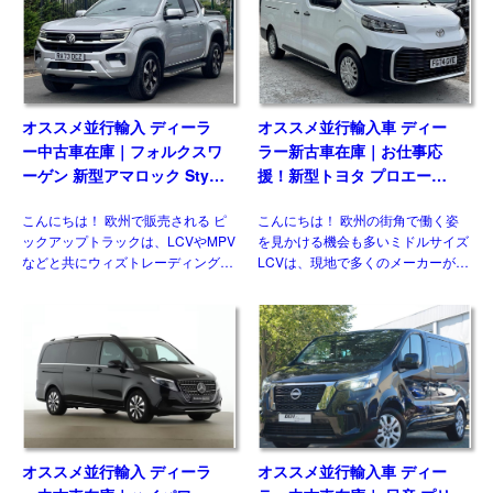
のひとつです。日本ではトヨタ ハ
おりません。そのなかでも欧州で高
イラックスに続 […]
い評価を得ている国産メーカ […]
オススメ並行輸入 ディーラ
オススメ並行輸入車 ディー
ー中古車在庫｜ハイパワー
ラー中古車在庫｜ 日産 プリ
4WDもある！パノラマルー
マスター コンビ Tekna 2.0
フ！メルセデスベンツ Vクラ
dCi170 L1 EDC 8人乗り 左
こんにちは！ メルセデス・ベンツ
こんにちは！ ウィズカーズでも多
ス V300d アバンギャルド ロ
ハンドル
のVクラス。日本市場にも既に導入
くのお問合せを多く頂いているジュ
ング 4Matic 9G-Tronic 左ハ
されているモデルではありますが、
ークや、キャッシュカイなど、日本
ンドル
欧州には日本には導入されない魅力
には導入されない欧州日産のモデル
的な仕様があるのをご存じですか？
がいくつもあります。 自動車 日産
新世代ダウンサイジングユニットに
のLCV、NV300（NISSAN NV300
統一、クラス最強となるパワ […]
[…]