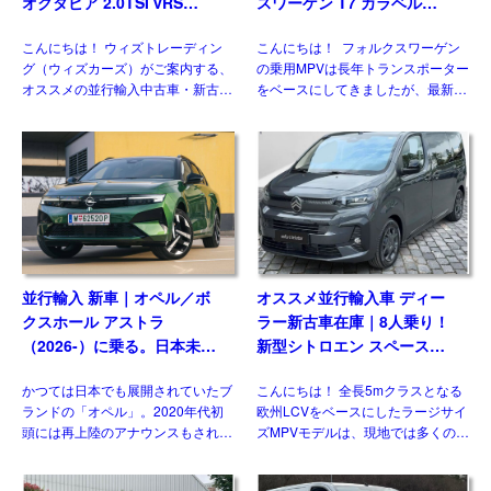
オクタビア 2.0TSI vRS
スワーゲン T7 カラベル
7DSG 右ハンドル
2.0TDI 150PS 9人乗り LWB
こんにちは！ ウィズトレーディン
こんにちは！ フォルクスワーゲン
8AT 左ハンドル
グ（ウィズカーズ）がご案内する、
の乗用MPVは長年トランスポーター
オススメの並行輸入中古車・新古
をベースにしてきましたが、最新の
車。今回ご紹介するのは、日本未導
第7世代では大きな動きがありまし
入のシュコダ オクタビア
た。マルチバンやカリフォルニアが
vRS(Skoda Octavia vRS）です。
乗用車系プラットフォームを採用し
グレード追加で […]
たモデルとして […]
並行輸入 新車｜オペル／ボ
オススメ並行輸入車 ディー
クスホール アストラ
ラー新古車在庫｜8人乗り！
（2026-）に乗る。日本未導
新型シトロエン スペースツ
入ハッチバック／ワゴンの概
アラー Plus 2.2 BlueHDi
かつては日本でも展開されていたブ
こんにちは！ 全長5mクラスとなる
要・スペック・価格の情報。
180 M 8AT 左ハンドル
ランドの「オペル」。2020年代初
欧州LCVをベースにしたラージサイ
頭には再上陸のアナウンスもされま
ズMPVモデルは、現地では多くのメ
したが、現時点で展開はされており
ーカーがラインナップする一方、現
ません。一方欧州では積極的なモデ
状日本市場には正規導入されている