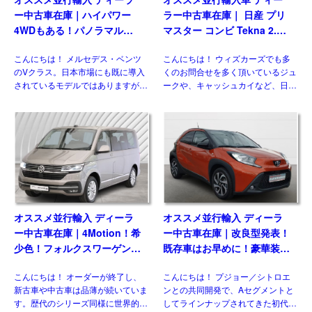
ー中古車在庫｜ハイパワー
ラー中古車在庫｜ 日産 プリ
4WDもある！パノラマルー
マスター コンビ Tekna 2.0
フ！メルセデスベンツ Vクラ
dCi170 L1 EDC 8人乗り 左
こんにちは！ メルセデス・ベンツ
こんにちは！ ウィズカーズでも多
ス V300d アバンギャルド ロ
ハンドル
のVクラス。日本市場にも既に導入
くのお問合せを多く頂いているジュ
ング 4Matic 9G-Tronic 左ハ
されているモデルではありますが、
ークや、キャッシュカイなど、日本
ンドル
欧州には日本には導入されない魅力
には導入されない欧州日産のモデル
的な仕様があるのをご存じですか？
がいくつもあります。 自動車 日産
新世代ダウンサイジングユニットに
のLCV、NV300（NISSAN NV300
統一、クラス最強となるパワ […]
[…]
オススメ並行輸入 ディーラ
オススメ並行輸入 ディーラ
ー中古車在庫｜4Motion！希
ー中古車在庫｜改良型発表！
少色！フォルクスワーゲン
既存車はお早めに！豪華装備
T6.1 マルチバン Generation
のコンパクト！トヨタ アイ
こんにちは！ オーダーが終了し、
こんにちは！ プジョー／シトロエ
Six SWB 2.0TDI 204PS 7人
ゴX パルス 1.0VVT-i CVT 左
新古車や中古車は品薄が続いていま
ンとの共同開発で、Aセグメントと
乗り 7DSG 左ハンドル
ハンドル
す。歴代のシリーズ同様に世界的に
してラインナップされてきた初代と