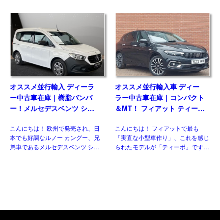
人気のある車なので、納得の状態で
二代目。三代目はトヨタ独自のモデ
す。今回ご紹介させていただくの
ルとして、セグメントを守りつつも
は、フェイスリフト後のT6.1 乗用
新たにクロスオーバー化され生まれ
グレード、マルチ&nbsp […]
変わりました。並行輸入車でも […]
オススメ並行輸入 ディーラ
オススメ並行輸入車 ディー
ー中古車在庫｜樹脂バンパ
ラー中古車在庫｜コンパクト
ー！メルセデスベンツ シタ
＆MT！ フィアット ティーポ
ン 110 PRO 7AT 左ハンドル
1.0 Life 5Dr 5MT 右ハンドル
こんにちは！ 欧州で発売され、日
こんにちは！ フィアットで最も
本でも好調なルノー カングー、兄
「実直な小型車作り」、これを感じ
弟車であるメルセデスベンツ シタ
られたモデルが「ティーポ」です。
ンや、小型ミニバンのTクラスも欧
ウィズカーズでも以前から目を付
州で発売され順調な販売数を伸ばし
け、紹介してまいりました。2代目
ておりました。 自動車 しかし、メ
ティーポとして復活してから5年、
ルセデスベンツ […]
マイナーチェンジ時には新ボディタ
[…]