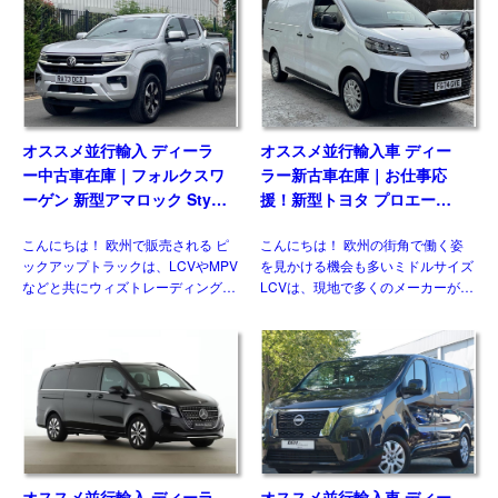
ル展開を行っており、ベストセラー
モデルはありません。そのなかでも
の基幹モデルがフェイスリフ […]
多くの兄弟車をもつモデ […]
オススメ並行輸入 ディーラ
オススメ並行輸入車 ディー
ー中古車在庫｜フォルクスワ
ラー新古車在庫｜お仕事応
ーゲン 新型アマロック Style
援！新型トヨタ プロエース
2.0TDI 205PS 10AT 右ハン
パネルバン 2.0D Icon Long
こんにちは！ 欧州で販売される ピ
こんにちは！ 欧州の街角で働く姿
ドル
3人乗り6MT 右ハンドル
ックアップトラックは、LCVやMPV
を見かける機会も多いミドルサイズ
などと共にウィズトレーディング
LCVは、現地で多くのメーカーがラ
（ウィズカーズ）ではお客様からの
インナップしている一方、現時点で
お問い合わせがとても多いジャンル
日本市場にひとつも正規導入されて
のひとつです。日本ではトヨタ ハ
おりません。そのなかでも欧州で高
イラックスに続 […]
い評価を得ている国産メーカ […]
オススメ並行輸入 ディーラ
オススメ並行輸入車 ディー