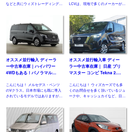
などと共にウィズトレーディング
LCVは、現地で多くのメーカーがラ
（ウィズカーズ）ではお客様からの
インナップしている一方、現時点で
お問い合わせがとても多いジャンル
日本市場にひとつも正規導入されて
のひとつです。日本ではトヨタ ハ
おりません。そのなかでも欧州で高
イラックスに続 […]
い評価を得ている国産メーカ […]
オススメ並行輸入 ディーラ
オススメ並行輸入車 ディー
ー中古車在庫｜ハイパワー
ラー中古車在庫｜ 日産 プリ
4WDもある！パノラマルー
マスター コンビ Tekna 2.0
フ！メルセデスベンツ Vクラ
dCi170 L1 EDC 8人乗り 左
こんにちは！ メルセデス・ベンツ
こんにちは！ ウィズカーズでも多
ス V300d アバンギャルド ロ
ハンドル
のVクラス。日本市場にも既に導入
くのお問合せを多く頂いているジュ
ング 4Matic 9G-Tronic 左ハ
されているモデルではありますが、
ークや、キャッシュカイなど、日本
ンドル
欧州には日本には導入されない魅力
には導入されない欧州日産のモデル
的な仕様があるのをご存じですか？
がいくつもあります。 自動車 日産
新世代ダウンサイジングユニットに
のLCV、NV300（NISSAN NV300
統一、クラス最強となるパワ […]
[…]