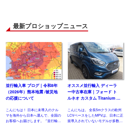
最新プロショップニュース
並行輸入車 ブログ｜令和8年
オススメ並行輸入 ディーラ
（2026年）熊本地震 /被災地
ー中古車在庫｜フォード ト
の応援について
ルネオ カスタム Titanium X
2.0 6AT L2ロング ８人乗り
こんにちは！ 日本に未導入のクル
こんにちは。 全長5mクラスの欧州
左ハンドル
マを海外から日本へ運んで、全国の
LCVベースをしたMPVは、日本に正
お客様へお届けします。『並行輸入
規導入されていないモデルが多数を
あれこれ』では、輸送や国内での検
占めますが、ウィズカーズ（ウィズ