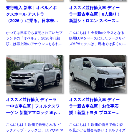
並行輸入 新車｜オペル／ボ
オススメ並行輸入車 ディー
クスホール アストラ
ラー新古車在庫｜8人乗り！
（2026-）に乗る。日本未導
新型シトロエン スペースツ
入ハッチバック／ワゴンの概
アラー Plus 2.2 BlueHDi
かつては日本でも展開されていたブ
こんにちは！ 全長5mクラスとなる
要・スペック・価格の情報。
180 M 8AT 左ハンドル
ランドの「オペル」。2020年代初
欧州LCVをベースにしたラージサイ
頭には再上陸のアナウンスもされま
ズMPVモデルは、現地では多くのメ
したが、現時点で展開はされており
ーカーがラインナップする一方、現
ません。一方欧州では積極的なモデ
状日本市場には正規導入されている
ル展開を行っており、ベストセラー
モデルはありません。そのなかでも
の基幹モデルがフェイスリフ […]
多くの兄弟車をもつモデ […]
オススメ並行輸入 ディーラ
オススメ並行輸入車 ディー
ー中古車在庫｜フォルクスワ
ラー新古車在庫｜お仕事応
ーゲン 新型アマロック Style
援！新型トヨタ プロエース
2.0TDI 205PS 10AT 右ハン
パネルバン 2.0D Icon Long
こんにちは！ 欧州で販売される ピ
こんにちは！ 欧州の街角で働く姿
ドル
3人乗り6MT 右ハンドル
ックアップトラックは、LCVやMPV
を見かける機会も多いミドルサイズ