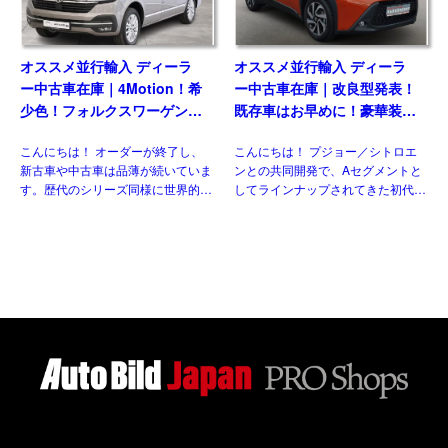
オススメ並行輸入 ディーラ
オススメ並行輸入 ディーラ
ー中古車在庫｜4Motion！希
ー中古車在庫｜改良型発表！
少色！フォルクスワーゲン
既存車はお早めに！豪華装備
T6.1 マルチバン Generation
のコンパクト！トヨタ アイ
こんにちは！ オーダーが終了し、
こんにちは！ プジョー／シトロエ
Six SWB 2.0TDI 204PS 7人
ゴX パルス 1.0VVT-i CVT 左
新古車や中古車は品薄が続いていま
ンとの共同開発で、Aセグメントと
乗り 7DSG 左ハンドル
ハンドル
す。歴代のシリーズ同様に世界的に
してラインナップされてきた初代と
人気のある車なので、納得の状態で
二代目。三代目はトヨタ独自のモデ
す。今回ご紹介させていただくの
ルとして、セグメントを守りつつも
は、フェイスリフト後のT6.1 乗用
新たにクロスオーバー化され生まれ
グレード、マルチ&nbsp […]
変わりました。並行輸入車でも […]