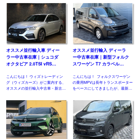
査、保険、保証などのお話はしてき
トレーディング）でもお客様の問い
ました(過去ブログ参照)。今回は並
合わせおよび並行輸入実績の多いジ
行輸入車 ブログ｜令和8年 […]
ャンルのひとつです。& […]
オススメ並行輸入車 ディー
オススメ並行輸入 ディーラ
ラー中古車在庫｜シュコダ
ー中古車在庫｜新型フォルク
オクタビア 2.0TSI vRS
スワーゲン T7 カラベル
7DSG 右ハンドル
2.0TDI 150PS 9人乗り LWB
こんにちは！ ウィズトレーディン
こんにちは！ フォルクスワーゲン
8AT 左ハンドル
グ（ウィズカーズ）がご案内する、
の乗用MPVは長年トランスポーター
オススメの並行輸入中古車・新古
をベースにしてきましたが、最新の
車。今回ご紹介するのは、日本未導
第7世代では大きな動きがありまし
入のシュコダ オクタビア
た。マルチバンやカリフォルニアが
vRS(Skoda Octavia vRS）です。
乗用車系プラットフォームを採用し
グレード追加で […]
たモデルとして […]