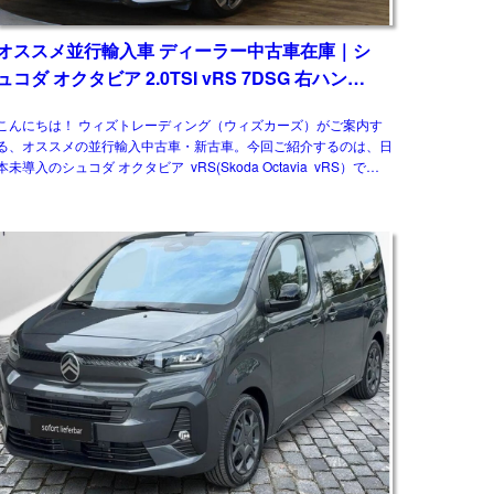
オススメ並行輸入車 ディーラー中古車在庫｜シ
ュコダ オクタビア 2.0TSI vRS 7DSG 右ハンド
ル
こんにちは！ ウィズトレーディング（ウィズカーズ）がご案内す
る、オススメの並行輸入中古車・新古車。今回ご紹介するのは、日
本未導入のシュコダ オクタビア vRS(Skoda Octavia vRS）です。
グレード追加で […]