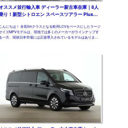
オススメ並行輸入車 ディーラー新古車在庫｜8人
乗り！新型シトロエン スペースツアラー Plus
2.2 BlueHDi 180 M 8AT 左ハンドル
こんにちは！ 全長5mクラスとなる欧州LCVをベースにしたラージ
サイズMPVモデルは、現地では多くのメーカーがラインナップす
る一方、現状日本市場には正規導入されているモデルはありませ
ん。そのなかでも多くの兄弟車をもつモデ […]