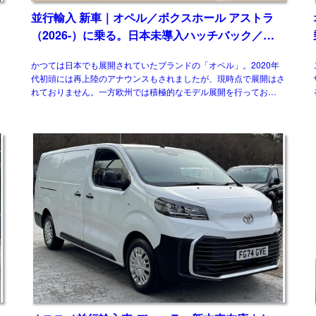
並行輸入 新車｜オペル／ボクスホール アストラ
（2026-）に乗る。日本未導入ハッチバック／ワ
ゴンの概要・スペック・価格の情報。
かつては日本でも展開されていたブランドの「オペル」。2020年
代初頭には再上陸のアナウンスもされましたが、現時点で展開はさ
ォ
れておりません。一方欧州では積極的なモデル展開を行っており、
ベストセラーの基幹モデルがフェイスリフ […]