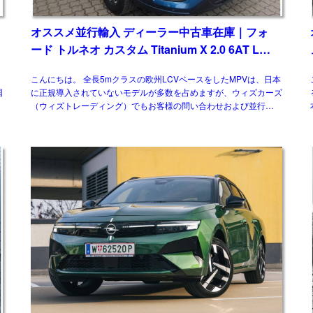
オススメ並行輸入 ディーラー中古車在庫｜フォ
ード トルネオ カスタム Titanium X 2.0 6AT L2
ロング ８人乗り 左ハンドル
こんにちは。 全長5mクラスの欧州LCVベースをしたMPVは、日本
国
に正規導入されていないモデルが多数を占めますが、ウィズカーズ
（ウィズトレーディング）でもお客様の問い合わせおよび並行輸入
実績の多いジャンルのひとつです。& […]