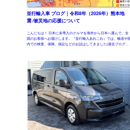
並行輸入車 ブログ｜令和8年（2026年）熊本地
震 /被災地の応援について
こんにちは！ 日本に未導入のクルマを海外から日本へ運んで、全
国のお客様へお届けします。『並行輸入あれこれ』では、輸送や
内での検査、保険、保証などのお話はしてきました(過去ブログ参
照)。今回は並行輸入車 ブログ｜令和8年 […]