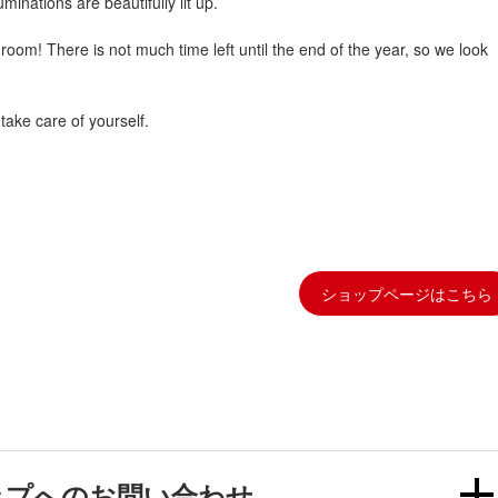
inations are beautifully lit up.
oom! There is not much time left until the end of the year, so we look
take care of yourself.
ショップページはこちら
ップへのお問い合わせ