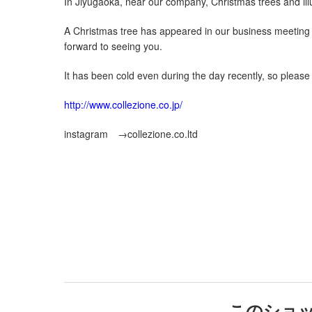
In Jiyugaoka, near our company, Christmas trees and illum
A Christmas tree has appeared in our business meeting r
forward to seeing you.
It has been cold even during the day recently, so please 
http://www.collezione.co.jp/
instagram →collezione.co.ltd
このショ