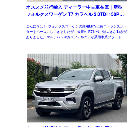
オススメ並行輸入 ディーラー中古車在庫｜新型
フォルクスワーゲン T7 カラベル 2.0TDI 150PS
9人乗り LWB 8AT 左ハンドル
こんにちは！ フォルクスワーゲンの乗用MPVは長年トランスポー
ターをベースにしてきましたが、最新の第7世代では大きな動きが
ありました。マルチバンやカリフォルニアが乗用車系プラットフ
ームを採用したモデルとして […]