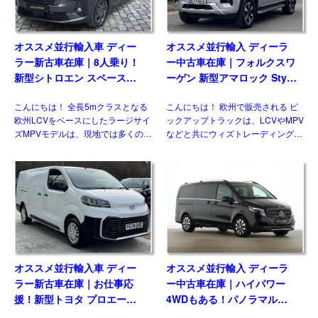
オススメ並行輸入車 ディー
オススメ並行輸入 ディーラ
ラー新古車在庫｜8人乗り！
ー中古車在庫｜フォルクスワ
新型シトロエン スペースツ
ーゲン 新型アマロック Style
アラー Plus 2.2 BlueHDi
2.0TDI 205PS 10AT 右ハン
こんにちは！ 全長5mクラスとなる
こんにちは！ 欧州で販売される ピ
180 M 8AT 左ハンドル
ドル
欧州LCVをベースにしたラージサイ
ックアップトラックは、LCVやMPV
ズMPVモデルは、現地では多くのメ
などと共にウィズトレーディング
ーカーがラインナップする一方、現
（ウィズカーズ）ではお客様からの
状日本市場には正規導入されている
お問い合わせがとても多いジャンル
モデルはありません。そのなかでも
のひとつです。日本ではトヨタ ハ
多くの兄弟車をもつモデ […]
イラックスに続 […]
オススメ並行輸入車 ディー
オススメ並行輸入 ディーラ
ラー新古車在庫｜お仕事応
ー中古車在庫｜ハイパワー
援！新型トヨタ プロエース
4WDもある！パノラマルー
パネルバン 2.0D Icon Long
フ！メルセデスベンツ Vクラ