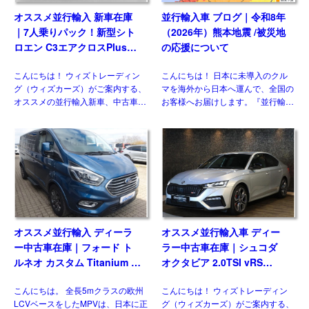
オススメ並行輸入 新車在庫
並行輸入車 ブログ｜令和8年
｜7人乗りパック！新型シト
（2026年）熊本地震 /被災地
ロエン C3エアクロスPlus
の応援について
PureTech100 左ハンドル
こんにちは！ ウィズトレーディン
こんにちは！ 日本に未導入のクル
6MT
グ（ウィズカーズ）がご案内する、
マを海外から日本へ運んで、全国の
オススメの並行輸入新車、中古車・
お客様へお届けします。『並行輸入
新古車。新世代シトロエンの方向性
あれこれ』では、輸送や国内での検
を示したコンセプトモデル「Oli」
査、保険、保証などのお話はしてき
の発表以降、ラインナップの各モデ
ました(過去ブログ参照)。今回は並
ルが順次世代交代を進めてい […]
行輸入車 ブログ｜令和8年 […]
オススメ並行輸入 ディーラ
オススメ並行輸入車 ディー
ー中古車在庫｜フォード ト
ラー中古車在庫｜シュコダ
ルネオ カスタム Titanium X
オクタビア 2.0TSI vRS
2.0 6AT L2ロング ８人乗り
7DSG 右ハンドル
こんにちは。 全長5mクラスの欧州
こんにちは！ ウィズトレーディン
左ハンドル
LCVベースをしたMPVは、日本に正
グ（ウィズカーズ）がご案内する、