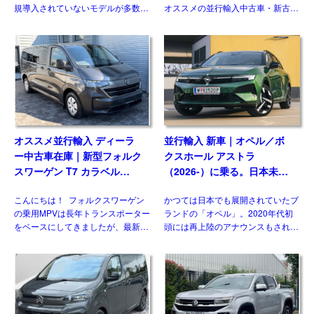
規導入されていないモデルが多数を
オススメの並行輸入中古車・新古
占めますが、ウィズカーズ（ウィズ
車。今回ご紹介するのは、日本未導
トレーディング）でもお客様の問い
入のシュコダ オクタビア
合わせおよび並行輸入実績の多いジ
vRS(Skoda Octavia vRS）です。
ャンルのひとつです。& […]
グレード追加で […]
オススメ並行輸入 ディーラ
並行輸入 新車｜オペル／ボ
ー中古車在庫｜新型フォルク
クスホール アストラ
スワーゲン T7 カラベル
（2026-）に乗る。日本未導
2.0TDI 150PS 9人乗り LWB
入ハッチバック／ワゴンの概
こんにちは！ フォルクスワーゲン
かつては日本でも展開されていたブ
8AT 左ハンドル
要・スペック・価格の情報。
の乗用MPVは長年トランスポーター
ランドの「オペル」。2020年代初
をベースにしてきましたが、最新の
頭には再上陸のアナウンスもされま
第7世代では大きな動きがありまし
したが、現時点で展開はされており
た。マルチバンやカリフォルニアが
ません。一方欧州では積極的なモデ
乗用車系プラットフォームを採用し
ル展開を行っており、ベストセラー
たモデルとして […]
の基幹モデルがフェイスリフ […]