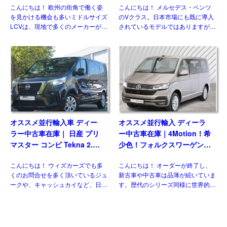
こんにちは！ 欧州の街角で働く姿
こんにちは！ メルセデス・ベンツ
3人乗り6MT 右ハンドル
ス V300d アバンギャルド ロ
を見かける機会も多いミドルサイズ
のVクラス。日本市場にも既に導入
ング 4Matic 9G-Tronic 左ハ
LCVは、現地で多くのメーカーがラ
されているモデルではありますが、
ンドル
インナップしている一方、現時点で
欧州には日本には導入されない魅力
日本市場にひとつも正規導入されて
的な仕様があるのをご存じですか？
おりません。そのなかでも欧州で高
新世代ダウンサイジングユニットに
い評価を得ている国産メーカ […]
統一、クラス最強となるパワ […]
オススメ並行輸入車 ディー
オススメ並行輸入 ディーラ
ラー中古車在庫｜ 日産 プリ
ー中古車在庫｜4Motion！希
マスター コンビ Tekna 2.0
少色！フォルクスワーゲン
dCi170 L1 EDC 8人乗り 左
T6.1 マルチバン Generation
こんにちは！ ウィズカーズでも多
こんにちは！ オーダーが終了し、
ハンドル
Six SWB 2.0TDI 204PS 7人
くのお問合せを多く頂いているジュ
新古車や中古車は品薄が続いていま
乗り 7DSG 左ハンドル
ークや、キャッシュカイなど、日本
す。歴代のシリーズ同様に世界的に
には導入されない欧州日産のモデル
人気のある車なので、納得の状態で
がいくつもあります。 自動車 日産
す。今回ご紹介させていただくの
のLCV、NV300（NISSAN NV300
は、フェイスリフト後のT6.1 乗用
[…]
グレード、マルチ&nbsp […]