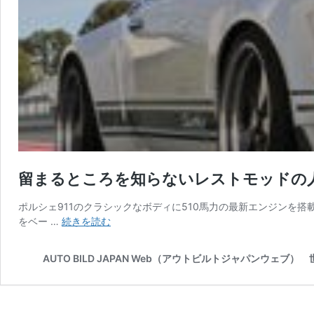
留まるところを知らないレストモッドの人気 カエ
ポルシェ911のクラシックなボディに510馬力の最新エンジンを搭載 カ
留
をベー …
続きを読む
ま
る
AUTO BILD JAPAN Web（アウトビルトジャパンウェ
と
こ
ろ
を