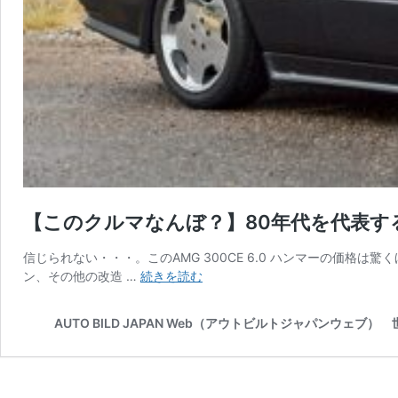
【このクルマなんぼ？】80年代を代表する伝
信じられない・・・。このAMG 300CE 6.0 ハンマーの価格
【こ
ン、その他の改造 …
続きを読む
の
ク
AUTO BILD JAPAN Web（アウトビルトジャパンウェ
ル
マ
な
ん