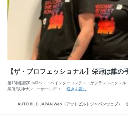
【ザ・プロフェッショナル】栄冠は誰の手に
第13回国際R-M®ベストペインターコンテストがフランスのクレ
【ザ・
業所/阪神サンヨーホールディ …
続きを読む
プ
ロ
AUTO BILD JAPAN Web（アウトビルトジャパンウェ
フ
ェ
ッ
シ